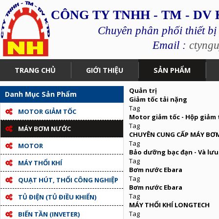
CÔNG TY TNHH - TM - DV
Chuyên phân phối thiết bị
Email :
ctyng
TRANG CHỦ
GIỚI THIỆU
SẢN PHẨM
Quản trị
Danh Mục Sản Phẩm
Giảm tốc tải nặng
Tag
MOTOR GIẢM TỐC
Motor giảm tốc - Hộp giảm t
Tag
MÁY BƠM NƯỚC
CHUYÊN CUNG CẤP MÁY BƠ
Tag
MOTOR
Bảo dưỡng bạc đạn - Và lưu
Tag
MÁY THỔI KHÍ
Bơm nước Ebara
Tag
QUẠT HÚT, THỔI CÔNG NGHIỆP
Bơm nước Ebara
Tag
TỦ ĐIỆN (TỦ ĐIỀU KHIỂN)
MÁY THỔI KHÍ LONGTECH
Tag
BIẾN TẦN (INVETER)