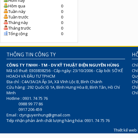
Hôm nay
Hôm qua
0
Tuần này
0
Tuần trước
0
Tháng này
0
Tháng trước
0
Tổng cộng
0
THÔNG TIN CÔNG TY
HỖ
CÔNG TY TNHH - TM - DV KỸ THUẬT ĐIỆN NGUYÊN HÙNG
Chí
Mã số thuế: 0303838256 - Cấp ngày: 23/10/2006 - Cấp bởi: SỞ KẾ
Chí
HOẠCH VÀ ĐẦU TƯ TPHCM
Quy
Địa chỉ : C4A/3A/2A Ấp 3A, Xã Vĩnh Lộc B, Bình Chánh
Chí
Cửu hàng : 292 Quốc lộ 1A, Bình Hưng Hòa B, Bình Tân, Hồ Chí
Ch
Minh
Chí
Hotline : 0931. 74 75 76
0988 99 77 86
0917 206 459
Email :
ctynguyenhung@gmail.com
Tiếp nhận phản ánh chất lượng hàng hóa: 0931. 74 75 76
Thiết kế web