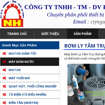
CÔNG TY TNHH - TM - DV
Chuyên phân phối thiết bị
Email :
ctyng
TRANG CHỦ
GIỚI THIỆU
SẢN PHẨM
BƠM LY TÂM TR
Danh Mục Sản Phẩm
MOTOR GIẢM TỐC
Máy Bơm Ly Tâm Trục Đứng Một
có thể bơm nước nóng tới 10
MÁY BƠM NƯỚC
MOTOR
MÁY THỔI KHÍ
QUẠT HÚT, THỔI CÔNG NGHIỆP
TỦ ĐIỆN (TỦ ĐIỀU KHIỂN)
BIẾN TẦN (INVETER)