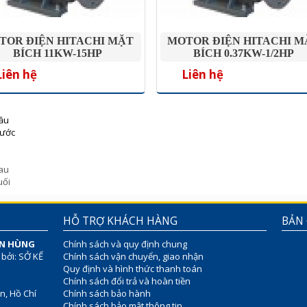
TOR ĐIỆN HITACHI MẶT
MOTOR ĐIỆN HITACHI M
BÍCH 11KW-15HP
BÍCH 0.37KW-1/2HP
Liên hệ
Liên hệ
ầu
rước
au
uối
HỖ TRỢ KHÁCH HÀNG
BẢN
ÊN HÙNG
Chính sách và quy định chung
 bởi: SỞ KẾ
Chính sách vận chuyển, giao nhận
Quy định và hình thức thanh toán
Chính sách đổi trả và hoàn tiền
n, Hồ Chí
Chính sách bảo hành
Chính sách bảo mật thông tin