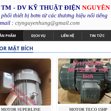
 TM - DV KỸ THUẬT ĐIỆN
NGUYÊN
hối thiết bị bơm từ các thương hiệu nổi tiếng
mail :
ctynguyenhung@gmail.com
ẢN PHẨM
DỊCH VỤ
LIÊN HỆ
TIN TỨC
OR MẶT BÍCH
MOTOR SUPERLINE
MOTOR TECO 15HP