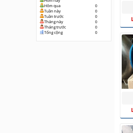
Hôm nay
Hôm qua
0
Tuần này
0
Tuần trước
0
Tháng này
0
Tháng trước
0
Tổng cộng
0