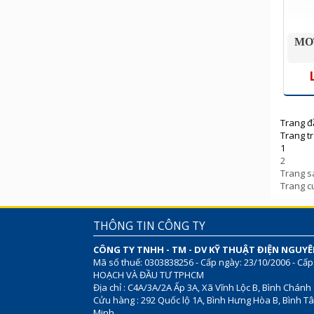
MO
Trang đ
Trang t
1
2
Trang s
Trang c
THÔNG TIN CÔNG TY
CÔNG TY TNHH - TM - DV KỸ THUẬT ĐIỆN NGUY
Mã số thuế: 0303838256 - Cấp ngày: 23/10/2006 - Cấp
HOẠCH VÀ ĐẦU TƯ TPHCM
Địa chỉ : C4A/3A/2A Ấp 3A, Xã Vĩnh Lộc B, Bình Chánh
Cửu hàng : 292 Quốc lộ 1A, Bình Hưng Hòa B, Bình Tâ
Minh