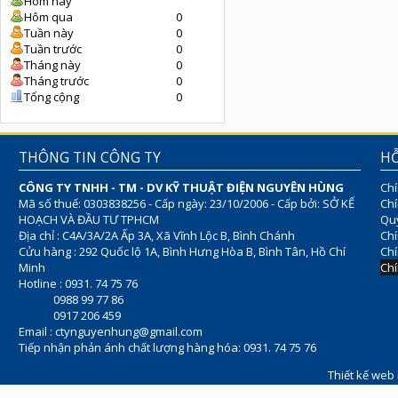
Hôm nay
Hôm qua
0
Tuần này
0
Tuần trước
0
Tháng này
0
Tháng trước
0
Tổng cộng
0
THÔNG TIN CÔNG TY
HỖ
CÔNG TY TNHH - TM - DV KỸ THUẬT ĐIỆN NGUYÊN HÙNG
Chí
Mã số thuế: 0303838256 - Cấp ngày: 23/10/2006 - Cấp bởi: SỞ KẾ
Chí
HOẠCH VÀ ĐẦU TƯ TPHCM
Quy
Địa chỉ : C4A/3A/2A Ấp 3A, Xã Vĩnh Lộc B, Bình Chánh
Chí
Cửu hàng : 292 Quốc lộ 1A, Bình Hưng Hòa B, Bình Tân, Hồ Chí
Ch
Minh
Chí
Hotline : 0931. 74 75 76
0988 99 77 86
0917 206 459
Email :
ctynguyenhung@gmail.com
Tiếp nhận phản ánh chất lượng hàng hóa: 0931. 74 75 76
Thiết kế web