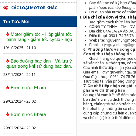
Các đối tác có ký hợp đồn
CÁC LOẠI MOTOR KHÁC
phần hoặc toàn bộ thông tin
Cơ quan nhà nước có thẩm 
Địa chỉ của đơn vị thu thậ
Tin Tức Mới
Bao gồm cách thức liên lạc để
CÔNG TY TNHH - TM - D
Địa chỉ: C4A/3A/2A Ấp 3A,
Motor giảm tốc - Hộp giảm tốc
Điện thoại: 0931. 74 75 76
bánh răng - giảm tốc cyclo - hộp
Website: nguyenhungmot
số trục vít bánh vít
Email:
ctynguyenhung@gm
19/10/2025 - 21:10
6. Phương thức và công cụ 
đơn vị thu thập thông tin
Khách hàng có quyền yêu cầu k
Bảo dưỡng bạc đạn - Và lưu ý
sẽ xác nhận lại thông tin, có 
quan trọng khi sử dụng bạc đạn,
Các hình thức tiếp nhận yêu cầ
vòng bi
Qua email:
ctynguyenhung@g
23/11/2024 - 22:11
Qua điện thoại:
0931. 74 75 76
Trực tiếp tại Văn phòng Công 
7. Cơ chế tiếp nhận và giải
Bơm nước Ebara
phạm vi đã thông báo
Chúng tôi cam kết sẽ đảm bảo 
bên thứ 3 vì mục đích thương 
29/02/2024 - 23:02
hàng, chúng tôi sẽ có trách n
Khi phát hiện thông tin cá nhâ
cung cấp chứng cứ liên quan tớ
Bơm nước Ebara
và chủ nhật) kể từ thời điểm n
29/02/2024 - 23:02