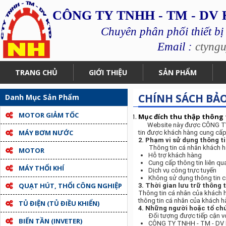
CÔNG TY TNHH - TM - DV
Chuyên phân phối thiết bị
Email :
ctyng
TRANG CHỦ
GIỚI THIỆU
SẢN PHẨM
CHÍNH SÁCH BẢ
Danh Mục Sản Phẩm
MOTOR GIẢM TỐC
Mục đích thu thập thông 
Website này được CÔNG TY T
MÁY BƠM NƯỚC
tin được khách hàng cung cấp
2. Phạm vi sử dụng thông t
Thông tin cá nhân khách hàng
MOTOR
Hỗ trợ khách hàng
Cung cấp thông tin liên q
MÁY THỔI KHÍ
Dịch vụ công trực tuyến
Không sử dụng thông tin c
QUẠT HÚT, THỔI CÔNG NGHIỆP
3. Thời gian lưu trữ thông t
Thông tin cá nhân của khách h
thông tin cá nhân của khách h
TỦ ĐIỆN (TỦ ĐIỀU KHIỂN)
4. Những người hoặc tổ chứ
Đối tượng được tiếp cận với 
BIẾN TẦN (INVETER)
CÔNG TY TNHH - TM - D