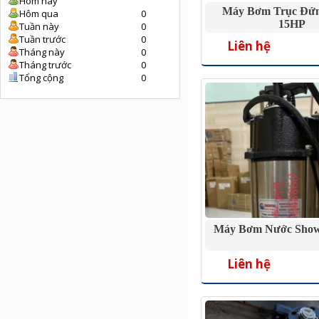
Hôm nay
Máy Bơm Trục Đứ
Hôm qua
0
15HP
Tuần này
0
Tuần trước
0
Liên hệ
Tháng này
0
Tháng trước
0
Tổng cộng
0
Máy Bơm Nước Show
Liên hệ