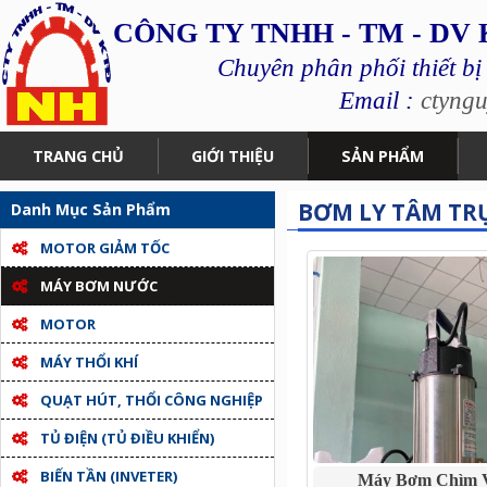
CÔNG TY TNHH - TM - DV
Chuyên phân phối thiết bị
Email :
ctyng
TRANG CHỦ
GIỚI THIỆU
SẢN PHẨM
BƠM LY TÂM TR
Danh Mục Sản Phẩm
MOTOR GIẢM TỐC
MÁY BƠM NƯỚC
MOTOR
MÁY THỔI KHÍ
QUẠT HÚT, THỔI CÔNG NGHIỆP
TỦ ĐIỆN (TỦ ĐIỀU KHIỂN)
BIẾN TẦN (INVETER)
Máy Bơm Chìm V