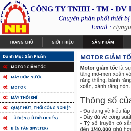
CÔNG TY TNHH - TM - DV
Chuyên phân phối thiết bị
Email :
ctyng
TRANG CHỦ
GIỚI THIỆU
SẢN PHẨM
MOTOR GIẢM T
Danh Mục Sản Phẩm
MOTOR GIẢM TỐC
Motor giảm tốc
là sự
tăng mô-men xoắn vớ
MÁY BƠM NƯỚC
răng thẳng, bánh răng
xoắn, bánh răng nón.
MOTOR
MÁY THỔI KHÍ
Thông số của
QUẠT HÚT, THỔI CÔNG NGHIỆP
- Đa dạng về kiểu lắp
- Đầy đủ về công suấ
TỦ ĐIỆN (TỦ ĐIỀU KHIỂN)
- Tỷ số truyền có sẵ
BIẾN TẦN (INVETER)
đến
1/40.000
phù hợp