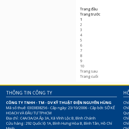
Trang đầu
Trang trước
1
2
3
4
5
6
7
8
9
10
Trang sau
Trang cuối
THÔNG TIN CÔNG TY
HỖ
CÔNG TY TNHH - TM - DV KỸ THUẬT ĐIỆN NGUYÊN HÙNG
Chí
Mã số thuế: 0303838256 - Cấp ngày: 23/10/2006 - Cấp bởi: SỞ KẾ
Chí
HOẠCH VÀ ĐẦU TƯ TPHCM
Quy
Địa chỉ : C4A/3A/2A Ấp 3A, Xã Vĩnh Lộc B, Bình Chánh
Chí
Cửu hàng : 292 Quốc lộ 1A, Bình Hưng Hòa B, Bình Tân, Hồ Chí
Ch
Minh
Chí