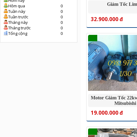
Hôm nay
Giảm Tốc Lim
Hôm qua
0
Tuần này
0
Tuần trước
0
32.900.000 đ
Tháng này
0
Tháng trước
0
Tổng cộng
0
Motor Giảm Tốc 22kw 
Mitsubishi
19.000.000 đ