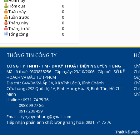
Hôm nay
Hôm qua
0
Tuần này
0
Tuần trước
0
Tháng này
0
Tháng trước
0
Tổng cộng
0
THÔNG TIN CÔNG TY
HỖ
CÔNG TY TNHH - TM - DV KỸ THUẬT ĐIỆN NGUYÊN HÙNG
Chí
Mã số thuế: 0303838256 - Cấp ngày: 23/10/2006 - Cấp bởi: SỞ KẾ
Chí
HOẠCH VÀ ĐẦU TƯ TPHCM
Quy
Địa chỉ : C4A/3A/2A Ấp 3A, Xã Vĩnh Lộc B, Bình Chánh
Chí
Cửu hàng : 292 Quốc lộ 1A, Bình Hưng Hòa B, Bình Tân, Hồ Chí
Ch
Minh
Chí
Hotline : 0931. 74 75 76
0988 99 77 86
0917 206 459
Email :
ctynguyenhung@gmail.com
Tiếp nhận phản ánh chất lượng hàng hóa: 0931. 74 75 76
Thiết kế web