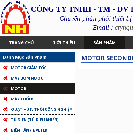
CÔNG TY TNHH - TM - DV
Chuyên phân phối thiết bị
Email :
ctyng
TRANG CHỦ
GIỚI THIỆU
SẢN PHẨM
MOTOR SECOND
Danh Mục Sản Phẩm
MOTOR GIẢM TỐC
MÁY BƠM NƯỚC
MOTOR
MÁY THỔI KHÍ
QUẠT HÚT, THỔI CÔNG NGHIỆP
TỦ ĐIỆN (TỦ ĐIỀU KHIỂN)
BIẾN TẦN (INVETER)