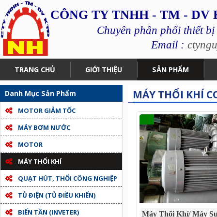
CÔNG TY TNHH - TM - DV
Chuyên phân phối thiết bị
Email :
ctyng
TRANG CHỦ
GIỚI THIỆU
SẢN PHẨM
MÁY THỔI KHÍ C
Danh Mục Sản Phẩm
MOTOR GIẢM TỐC
MÁY BƠM NƯỚC
MOTOR
MÁY THỔI KHÍ
QUẠT HÚT, THỔI CÔNG NGHIỆP
TỦ ĐIỆN (TỦ ĐIỀU KHIỂN)
BIẾN TẦN (INVETER)
Máy Thổi Khí/ Máy Sụ