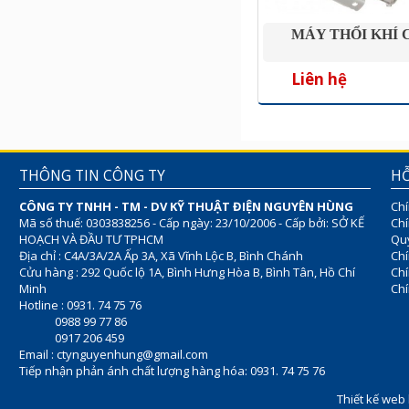
MÁY THỔI KHÍ 
Liên hệ
THÔNG TIN CÔNG TY
HỖ
CÔNG TY TNHH - TM - DV KỸ THUẬT ĐIỆN NGUYÊN HÙNG
Chí
Mã số thuế: 0303838256 - Cấp ngày: 23/10/2006 - Cấp bởi: SỞ KẾ
Chí
HOẠCH VÀ ĐẦU TƯ TPHCM
Quy
Địa chỉ : C4A/3A/2A Ấp 3A, Xã Vĩnh Lộc B, Bình Chánh
Chí
Cửu hàng : 292 Quốc lộ 1A, Bình Hưng Hòa B, Bình Tân, Hồ Chí
Ch
Minh
Chí
Hotline : 0931. 74 75 76
0988 99 77 86
0917 206 459
Email :
ctynguyenhung@gmail.com
Tiếp nhận phản ánh chất lượng hàng hóa: 0931. 74 75 76
Thiết kế web