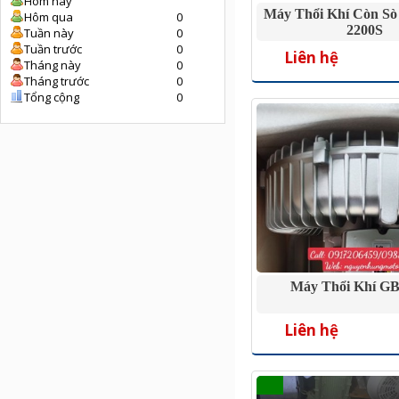
Hôm nay
Máy Thổi Khí Còn Sò
Hôm qua
0
2200S
Tuần này
0
Tuần trước
0
Liên hệ
Tháng này
0
Tháng trước
0
Tổng cộng
0
Máy Thổi Khí GB
Liên hệ