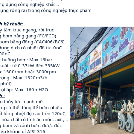
ứng dụng công nghiệp khác…
dụng rộng rãi trong công nghiệp thực phẩm
h kỹ thuật:
y tâm trục ngang, rời trục
g bơm bằng gang (FC/FCD)
 bơm bằng đồng (CAC406/BC6)
ung dịch có nhiệt độ từ -0oC
00oC
ực buồng bơm: Max 16bar
 suất : từ 0.37kW đến 335kW
độ: 1500rpm hoặc 3000rpm
lượng : Max. 1320m3/h
phút)
 cột áp: Max. 160mH2O
h :
cấu thủy lực mạnh mẽ
ăng có thể dùng để bơm nhiều
ất lỏng nhiệt độ cao trên 120oC,
i hóa chất có tính ăn mòn, axít,...
g bơm và cánh bơm được đúc
hép không gỉ AISI 316