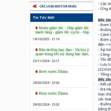
- Các 
CÁC LOẠI MOTOR KHÁC
- Ứng 
Tin Tức Mới
Đặc tín
- Bơm l
Motor giảm tốc - Hộp giảm tốc
- Buồn
bánh răng - giảm tốc cyclo - hộp
- Cánh
số trục vít bánh vít
19/10/2025 - 21:10
- Bơm d
đến +1
- Áp l
Bảo dưỡng bạc đạn - Và lưu ý
quan trọng khi sử dụng bạc đạn,
- Công
vòng bi
- Tốc 
23/11/2024 - 22:11
- Lưu 
(22m3/
Bơm nước Ebara
- Tổng
Đặc tín
29/02/2024 - 23:02
- Kết 
- Đa n
Bơm nước Ebara
loại ch
các loạ
- Buồn
29/02/2024 - 23:02
bằng t