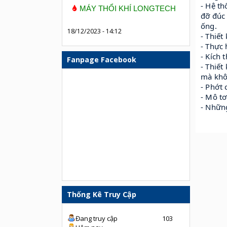
- Hệ th
MÁY THỔI KHÍ LONGTECH
đỡ đúc 
ống.
18/12/2023 - 14:12
- Thiết
- Thực
- Kích 
Fanpage Facebook
- Thiết
mà khô
- Phớt 
- Mô tơ
- Nhữn
Thống Kê Truy Cập
Đang truy cập
103