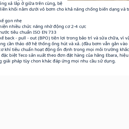
ống xả lắp ở giữa trên cùng, bệ
liền khối nằm dưới vỏ bơm cho khả năng chống biến dạng và trá
 kế gọn nhẹ
 hiện nhiều chức năng nhờ động cơ 2-4 cực
thước tiêu chuẩn ISO EN 733
 kế back - pull - out (BPO) tiện lợi trong bảo trì và sửa chữa, vì 
ng cần tháo dỡ hệ thống ống hút và xả. (đầu bơm vẫn gắn vào
cơ khí tiêu chuẩn hoạt động ổn định trong mọi môi trường khắc
 đặc biệt Teco sản xuất theo đơn đặt hàng của hãng Ebara, hiệu 
g giải pháp tùy chon khác đáp ứng mọi nhu cầu sử dụng.