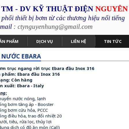
 TM - DV KỸ THUẬT ĐIỆN
NGUYÊN
hối thiết bị bơm từ các thương hiệu nổi tiếng
mail :
ctynguyenhung@gmail.com
ẢN PHẨM
DỊCH VỤ
LIÊN HỆ
TIN TỨC
 NƯỚC EBARA
m trục ngang rời trục Ebara đầu Inox 316
 phẩm: Ebara đầu Inox 316
rạng: Còn hàng
n xuất: Ebara - Italy
ng:
chuyển nước nóng, lạnh
hống bơm tăng áp - Booster
hống bơm cứu hỏa, PCCC
ống điều hòa, trao đổi nhiệt 20
ưới, tiêu, rửa lọc, thủy lợi
ung dịch có độ ăn mòn (Call)