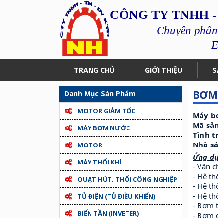
CÔNG TY TNHH -
Chuyên phân p
E
TRANG CHỦ
GIỚI THIỆU
S
BƠM
Danh Mục Sản Phẩm
MOTOR GIẢM TỐC
Máy bơ
Mã sản
MÁY BƠM NƯỚC
Tình t
Nhà sả
MOTOR
Ứng dụ
MÁY THỔI KHÍ
- Vận 
- Hệ t
QUẠT HÚT, THỔI CÔNG NGHIỆP
- Hệ t
- Hệ th
TỦ ĐIỆN (TỦ ĐIỀU KHIỂN)
- Bơm t
BIẾN TẦN (INVETER)
- Bơm d