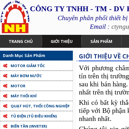
CÔNG TY TNHH - TM - DV
Chuyên phân phối thiết bị
Email :
ctyng
TRANG CHỦ
GIỚI THIỆU
SẢN PHẨM
GIỚI THIỆU VỀ 
Danh Mục Sản Phẩm
MOTOR GIẢM TỐC
Với phương châ
tín trên thị trườ
MÁY BƠM NƯỚC
sau khi bán hàng.
MOTOR
nhất trên thị trư
MÁY THỔI KHÍ
Khi có bất kỳ thắ
QUẠT HÚT, THỔI CÔNG NGHIỆP
tiếp với Bộ phận 
TỦ ĐIỆN (TỦ ĐIỀU KHIỂN)
nhanh nhất.
BIẾN TẦN (INVETER)