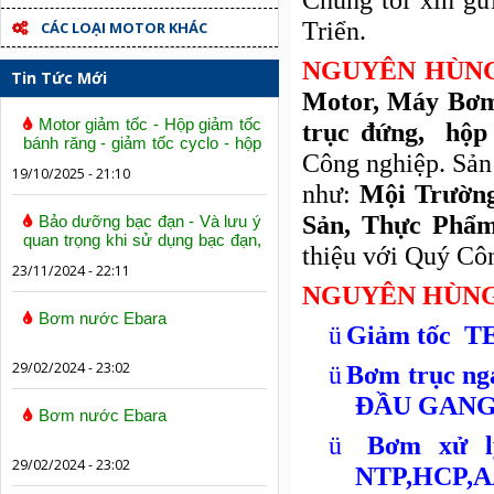
Chúng tôi xin g
Triển.
CÁC LOẠI MOTOR KHÁC
NGUYÊN HÙN
Tin Tức Mới
Motor, Máy Bơm
Motor giảm tốc - Hộp giảm tốc
trục đứng, hộp
bánh răng - giảm tốc cyclo - hộp
Công nghiệp. Sản 
số trục vít bánh vít
19/10/2025 - 21:10
như:
Mội Trường
Sản, Thực Phẩm
Bảo dưỡng bạc đạn - Và lưu ý
quan trọng khi sử dụng bạc đạn,
thiệu với Quý Côn
vòng bi
23/11/2024 - 22:11
NGUYÊN HÙN
Bơm nước Ebara
ü
Giảm tốc T
29/02/2024 - 23:02
ü
Bơm trục n
ĐẦU GAN
Bơm nước Ebara
ü
Bơm xử l
29/02/2024 - 23:02
NTP,HCP,