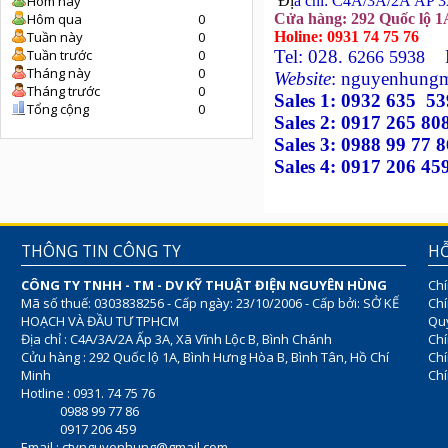
Hôm nay
Đị
a c
hỉ: C4A/3A/2A ẤP 3
Hôm qua
0
Cửa hàng: 292 Quốc lộ 1
Tuần này
0
Holine: 0931 74 75 76
Tuần trước
0
Tel: 028.
6266 5938
Tháng này
0
Website
: nguyenhun
Tháng trước
0
Sales 1:
0932 635 53
Tổng cộng
0
Sales 2: 0917 265 80
Sales 3: 0988 99 77 8
Sales 4: 0917 206 45
THÔNG TIN CÔNG TY
HỖ
CÔNG TY TNHH - TM - DV KỸ THUẬT ĐIỆN NGUYÊN HÙNG
Chí
Mã số thuế: 0303838256 - Cấp ngày: 23/10/2006 - Cấp bởi: SỞ KẾ
Chí
HOẠCH VÀ ĐẦU TƯ TPHCM
Quy
Địa chỉ : C4A/3A/2A Ấp 3A, Xã Vĩnh Lộc B, Bình Chánh
Chí
Cửu hàng : 292 Quốc lộ 1A, Bình Hưng Hòa B, Bình Tân, Hồ Chí
Ch
Minh
Chí
Hotline : 0931. 74 75 76
0988 99 77 86
0917 206 459
Email :
ctynguyenhung@gmail.com