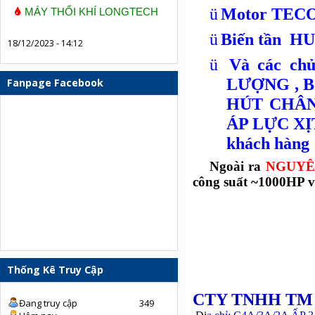
ü
Motor TEC
MÁY THỔI KHÍ LONGTECH
ü
Biến tần 
18/12/2023 - 14:12
ü
Và các c
LƯỢNG , 
Fanpage Facebook
HÚT CHÂN
ÁP LỰC XỊT
khách hàng
Ngoài ra
NGUYÊ
công suất ~1000HP và 
Thống Kê Truy Cập
CTY TNHH TM 
Đang truy cập
349