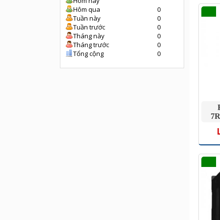
Hôm nay
Hôm qua
0
Tuần này
0
Tuần trước
0
Tháng này
0
Tháng trước
0
Tổng cộng
0
7R