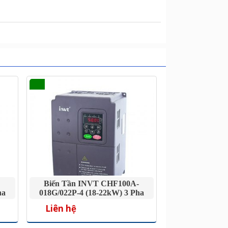
Biến Tần INVT CHF100A-
ha
018G/022P-4 (18-22kW) 3 Pha
380V
Liên hệ