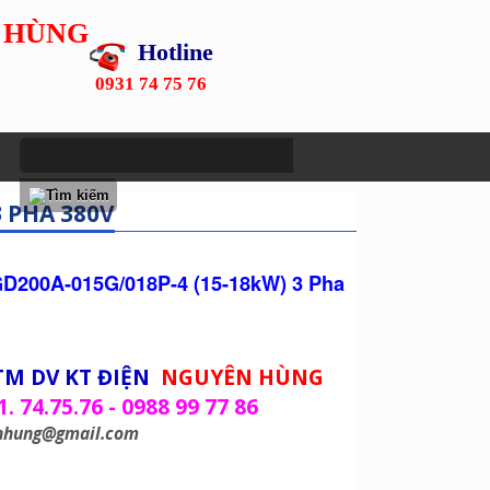
 HÙNG
Hotline
0931 74 75 76
3 PHA 380V
GD200A-015G/018P-4 (15-18kW) 3 Pha
TM DV KT ĐIỆN
NGUYÊN HÙNG
1. 74.75.76 - 0988 99 77 86
nhung@gmail.com