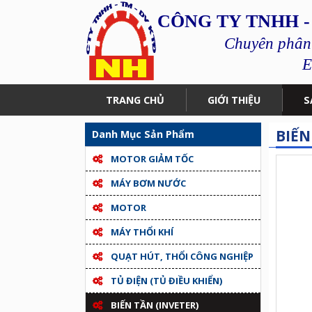
CÔNG TY TNHH -
Chuyên phân p
E
TRANG CHỦ
GIỚI THIỆU
S
BIẾN
Danh Mục Sản Phẩm
MOTOR GIẢM TỐC
MÁY BƠM NƯỚC
MOTOR
MÁY THỔI KHÍ
QUẠT HÚT, THỔI CÔNG NGHIỆP
TỦ ĐIỆN (TỦ ĐIỀU KHIỂN)
BIẾN TẦN (INVETER)