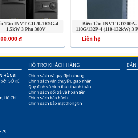
ến Tần INVT GD20-1R5G-4
Biến Tần INVT GD200A-
1.5kW 3 Pha 380V
110G/132P-4 (110-132kW) 3 
380V
800.000 đ
Liên hệ
HỖ TRỢ KHÁCH HÀNG
BẢN
ÊN HÙNG
Chính sách và quy định chung
 bởi: SỞ KẾ
Chính sách vận chuyển, giao nhận
Quy định và hình thức thanh toán
Chính sách đổi trả và hoàn tiền
n, Hồ Chí
Chính sách bảo hành
Chính sách bảo mật thông tin
75 76