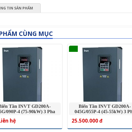
NG TIN SẢN PHẨM
 PHẨM CÙNG MỤC
Biến Tần INVT GD200A-
Biến Tần INVT GD200A-
5G/090P-4 (75-90kW) 3 Pha
045G/055P-4 (45-55kW) 3 P
380V
380V
Liên hệ
25.500.000 đ