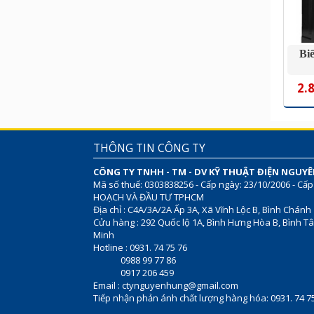
Bi
2.
THÔNG TIN CÔNG TY
CÔNG TY TNHH - TM - DV KỸ THUẬT ĐIỆN NGUY
Mã số thuế: 0303838256 - Cấp ngày: 23/10/2006 - Cấp
HOẠCH VÀ ĐẦU TƯ TPHCM
Địa chỉ : C4A/3A/2A Ấp 3A, Xã Vĩnh Lộc B, Bình Chánh
Cửu hàng : 292 Quốc lộ 1A, Bình Hưng Hòa B, Bình Tâ
Minh
Hotline : 0931. 74 75 76
0988 99 77 86
0917 206 459
Email :
ctynguyenhung@gmail.com
Tiếp nhận phản ánh chất lượng hàng hóa: 0931. 74 