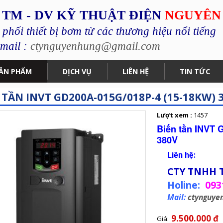
 TM - DV KỸ THUẬT ĐIỆN
NGUYÊN
hối thiết bị bơm từ các thương hiệu nổi tiếng
mail :
ctynguyenhung@gmail.com
ẢN PHẨM
DỊCH VỤ
LIÊN HỆ
TIN TỨC
 TẦN INVT GD200A-015G/018P-4 (15-18KW) 
Lượt xem :
1457
Biến tần INVT 
380V
Liên hệ:
CTY TNHH 
Holine:
093
Mail:
ctynguye
9.500.000 đ
Giá: