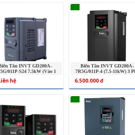
Biến Tần INVT GD200A-
Biến Tần INVT GD200A-
5G/011P-S24 7.5kW (Vào 1
7R5G/011P-4 (7.5-11kW) 3 P
Pha Ra 3 Pha 380V
380V
Liên hệ
6.500.000 đ