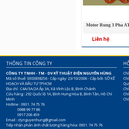
Motor Rung 3 Pha A
Liên hệ
THÔNG TIN CÔNG TY
HỖ
CÔNG TY TNHH - TM - DV KỸ THUẬT ĐIỆN NGUYÊN HÙNG
Chí
Mã số thuế: 0303838256 - Cấp ngày: 23/10/2006 - Cấp bởi: SỞ KẾ
Chí
HOẠCH VÀ ĐẦU TƯ TPHCM
Quy
Địa chỉ : C4A/3A/2A Ấp 3A, Xã Vĩnh Lộc B, Bình Chánh
Chí
Cửu hàng : 292 Quốc lộ 1A, Bình Hưng Hòa B, Bình Tân, Hồ Chí
Ch
Minh
Chí
Hotline : 0931. 74 75 76
0988 99 77 86
0917 206 459
Email :
ctynguyenhung@gmail.com
Tiếp nhận phản ánh chất lượng hàng hóa: 0931. 74 75 76