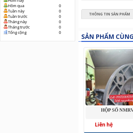
Hôm nay
Hôm qua
0
Tuần này
0
THÔNG TIN SẢN PHẨM
Tuần trước
0
Tháng này
0
Tháng trước
0
Tổng cộng
0
SẢN PHẨM CÙN
HỘP SỐ NMRV
Liên hệ