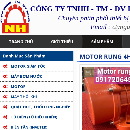
CÔNG TY TNHH - TM - DV
Chuyên phân phối thiết bị
Email :
ctyng
TRANG CHỦ
GIỚI THIỆU
SẢN PHẨM
MOTOR RUNG 4
Danh Mục Sản Phẩm
MOTOR GIẢM TỐC
MÁY BƠM NƯỚC
MOTOR
MÁY THỔI KHÍ
QUẠT HÚT, THỔI CÔNG NGHIỆP
TỦ ĐIỆN (TỦ ĐIỀU KHIỂN)
BIẾN TẦN (INVETER)