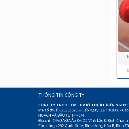
THÔNG TIN CÔNG TY
CÔNG TY TNHH - TM - DV KỸ THUẬT ĐIỆN NGUY
Mã số thuế: 0303838256 - Cấp ngày: 23/10/2006 - Cấp
HOẠCH VÀ ĐẦU TƯ TPHCM
Địa chỉ : C4A/3A/2A Ấp 3A, Xã Vĩnh Lộc B, Bình Chánh
Cửu hàng : 292 Quốc lộ 1A, Bình Hưng Hòa B, Bình Tâ