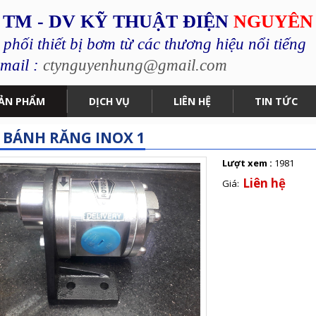
 TM - DV KỸ THUẬT ĐIỆN
NGUYÊN
hối thiết bị bơm từ các thương hiệu nổi tiếng
mail :
ctynguyenhung@gmail.com
ẢN PHẨM
DỊCH VỤ
LIÊN HỆ
TIN TỨC
BÁNH RĂNG INOX 1
Lượt xem :
1981
Liên hệ
Giá: