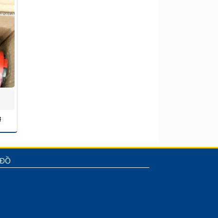
đ
 ĐỒ