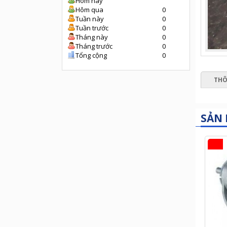
Hôm nay
Hôm qua
0
Tuần này
0
Tuần trước
0
Tháng này
0
Tháng trước
0
Tổng cộng
0
THÔ
SẢN