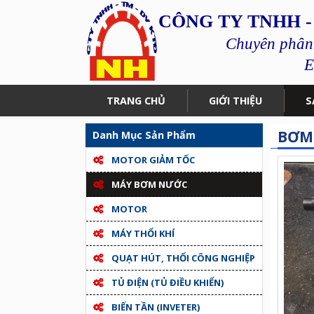
CÔNG TY TNHH -
Chuyên phân p
E
TRANG CHỦ
GIỚI THIỆU
S
BƠM 
Danh Mục Sản Phẩm
MOTOR GIẢM TỐC
MÁY BƠM NƯỚC
MOTOR
MÁY THỔI KHÍ
QUẠT HÚT, THỔI CÔNG NGHIỆP
TỦ ĐIỆN (TỦ ĐIỀU KHIỂN)
BIẾN TẦN (INVETER)