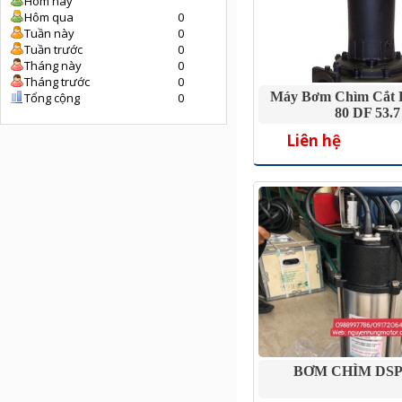
Hôm nay
Hôm qua
0
Tuần này
0
Tuần trước
0
Tháng này
0
Tháng trước
0
Máy Bơm Chìm Cắt 
Tổng cộng
0
80 DF 53.7
Liên hệ
BƠM CHÌM DSP