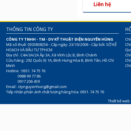
Liên hệ
THÔNG TIN CÔNG TY
HỖ
CÔNG TY TNHH - TM - DV KỸ THUẬT ĐIỆN NGUYÊN HÙNG
Chí
Mã số thuế: 0303838256 - Cấp ngày: 23/10/2006 - Cấp bởi: SỞ KẾ
Chí
HOẠCH VÀ ĐẦU TƯ TPHCM
Quy
Địa chỉ : C4A/3A/2A Ấp 3A, Xã Vĩnh Lộc B, Bình Chánh
Chí
Cửu hàng : 292 Quốc lộ 1A, Bình Hưng Hòa B, Bình Tân, Hồ Chí
Ch
Minh
Chí
Hotline : 0931. 74 75 76
0988 99 77 86
0917 206 459
Email :
ctynguyenhung@gmail.com
Tiếp nhận phản ánh chất lượng hàng hóa: 0931. 74 75 76
Thiết kế web