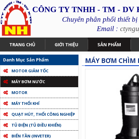
CÔNG TY TNHH - TM - DV
Chuyên phân phối thiết bị
Email :
ctyng
TRANG CHỦ
GIỚI THIỆU
SẢN PHẨM
MÁY BƠM CHÌM N
Danh Mục Sản Phẩm
MOTOR GIẢM TỐC
MÁY BƠM NƯỚC
MOTOR
MÁY THỔI KHÍ
QUẠT HÚT, THỔI CÔNG NGHIỆP
TỦ ĐIỆN (TỦ ĐIỀU KHIỂN)
BIẾN TẦN (INVETER)