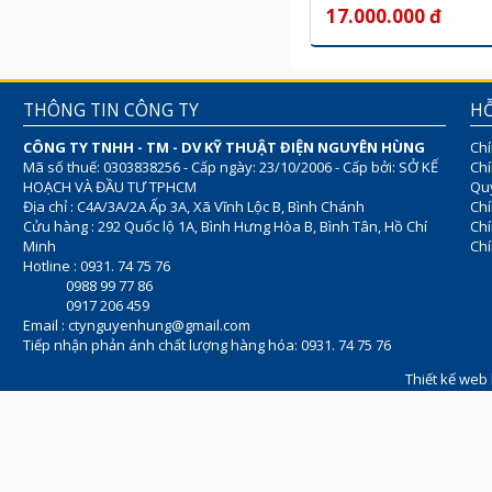
17.000.000 đ
THÔNG TIN CÔNG TY
HỖ
CÔNG TY TNHH - TM - DV KỸ THUẬT ĐIỆN NGUYÊN HÙNG
Chí
Mã số thuế: 0303838256 - Cấp ngày: 23/10/2006 - Cấp bởi: SỞ KẾ
Chí
HOẠCH VÀ ĐẦU TƯ TPHCM
Quy
Địa chỉ : C4A/3A/2A Ấp 3A, Xã Vĩnh Lộc B, Bình Chánh
Chí
Cửu hàng : 292 Quốc lộ 1A, Bình Hưng Hòa B, Bình Tân, Hồ Chí
Ch
Minh
Chí
Hotline : 0931. 74 75 76
0988 99 77 86
0917 206 459
Email :
ctynguyenhung@gmail.com
Tiếp nhận phản ánh chất lượng hàng hóa: 0931. 74 75 76
Thiết kế web