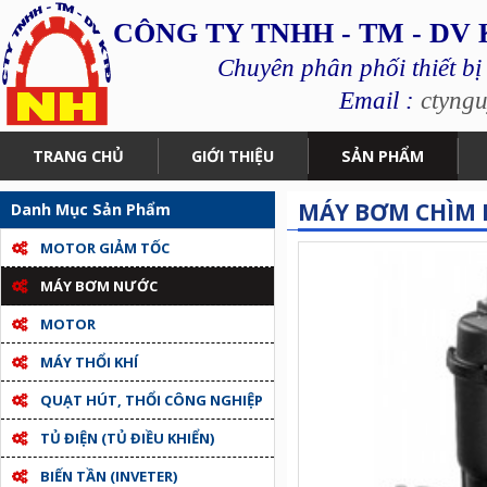
CÔNG TY TNHH - TM - DV
Chuyên phân phối thiết bị
Email :
ctyng
TRANG CHỦ
GIỚI THIỆU
SẢN PHẨM
MÁY BƠM CHÌM N
Danh Mục Sản Phẩm
MOTOR GIẢM TỐC
MÁY BƠM NƯỚC
MOTOR
MÁY THỔI KHÍ
QUẠT HÚT, THỔI CÔNG NGHIỆP
TỦ ĐIỆN (TỦ ĐIỀU KHIỂN)
BIẾN TẦN (INVETER)