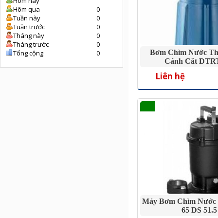
Hôm nay
Hôm qua
0
Tuần này
0
Tuần trước
0
Tháng này
0
Tháng trước
0
Bơm Chìm Nước Thả
Tổng cộng
0
Cánh Cắt DTR
Liên hệ
Máy Bơm Chìm Nước 
65 DS 51.5