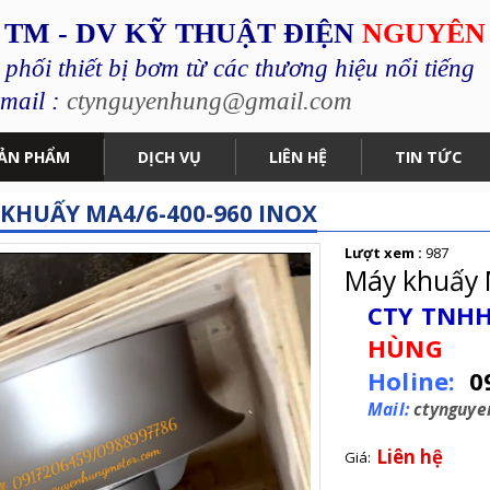
 TM - DV KỸ THUẬT ĐIỆN
NGUYÊN
hối thiết bị bơm từ các thương hiệu nổi tiếng
mail :
ctynguyenhung@gmail.com
ẢN PHẨM
DỊCH VỤ
LIÊN HỆ
TIN TỨC
KHUẤY MA4/6-400-960 INOX
Lượt xem :
987
Máy khuấy 
CTY TNHH
HÙNG
Holine:
0
Mail:
ctynguy
Liên hệ
Giá: