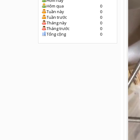
Hôm nay
Hôm qua
0
Tuần này
0
Tuần trước
0
Tháng này
0
Tháng trước
0
Tổng cộng
0