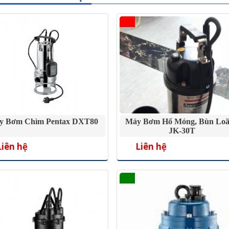
y Bơm Chìm Pentax DXT80
Máy Bơm Hố Móng, Bùn Lo
JK-30T
Liên hệ
Liên hệ