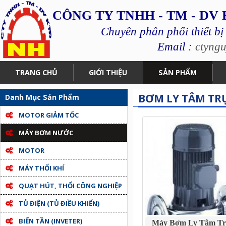
CÔNG TY TNHH - TM - DV
Chuyên phân phối thiết bị
Email :
ctyng
TRANG CHỦ
GIỚI THIỆU
SẢN PHẨM
BƠM LY TÂM TR
Danh Mục Sản Phẩm
MOTOR GIẢM TỐC
MÁY BƠM NƯỚC
MOTOR
MÁY THỔI KHÍ
QUẠT HÚT, THỔI CÔNG NGHIỆP
TỦ ĐIỆN (TỦ ĐIỀU KHIỂN)
BIẾN TẦN (INVETER)
Máy Bơm Ly Tâm Tru