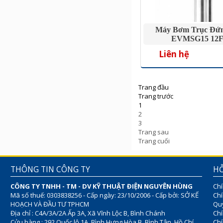
Máy Bơm Trục Đứ
EVMSG15 12F
Liên hệ
Trang đầu
Trang trước
1
2
3
Trang sau
Trang cuối
THÔNG TIN CÔNG TY
HỖ
CÔNG TY TNHH - TM - DV KỸ THUẬT ĐIỆN NGUYÊN HÙNG
Chí
Mã số thuế: 0303838256 - Cấp ngày: 23/10/2006 - Cấp bởi: SỞ KẾ
Chí
HOẠCH VÀ ĐẦU TƯ TPHCM
Quy
Địa chỉ : C4A/3A/2A Ấp 3A, Xã Vĩnh Lộc B, Bình Chánh
Chí
Cửu hàng : 292 Quốc lộ 1A, Bình Hưng Hòa B, Bình Tân, Hồ Chí
Ch