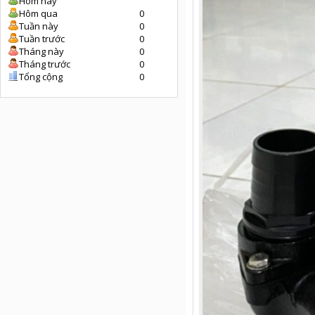
Hôm nay
Hôm qua
0
Tuần này
0
Tuần trước
0
Tháng này
0
Tháng trước
0
Tổng cộng
0