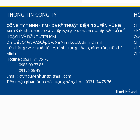
THÔNG TIN CÔNG TY
HỖ
CÔNG TY TNHH - TM - DV KỸ THUẬT ĐIỆN NGUYÊN HÙNG
Chí
Mã số thuế: 0303838256 - Cấp ngày: 23/10/2006 - Cấp bởi: SỞ KẾ
Chí
HOẠCH VÀ ĐẦU TƯ TPHCM
Quy
Địa chỉ : C4A/3A/2A Ấp 3A, Xã Vĩnh Lộc B, Bình Chánh
Chí
Cửu hàng : 292 Quốc lộ 1A, Bình Hưng Hòa B, Bình Tân, Hồ Chí
Ch
Minh
Chí
Hotline : 0931. 74 75 76
0988 99 77 86
0917 206 459
Email :
ctynguyenhung@gmail.com
Tiếp nhận phản ánh chất lượng hàng hóa: 0931. 74 75 76
Thiết kế web