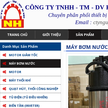
CÔNG TY TNHH - TM - DV
Chuyên phân phối thiết bị
Email :
ctyng
TRANG CHỦ
GIỚI THIỆU
SẢN PHẨM
MÁY BƠM NƯỚC
Danh Mục Sản Phẩm
MOTOR GIẢM TỐC
MÁY BƠM NƯỚC
MOTOR
MÁY THỔI KHÍ
QUẠT HÚT, THỔI CÔNG NGHIỆP
TỦ ĐIỆN (TỦ ĐIỀU KHIỂN)
BIẾN TẦN (INVETER)