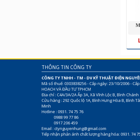
M
THÔNG TIN CÔNG TY
CÔNG TY TNHH - TM - DV KỸ THUẬT ĐIỆN NGUY
Mã số thuế: 0303838256 - Cấp ngày: 23/10/2006 - Cấp
HOẠCH VÀ ĐẦU TƯ TPHCM
Địa chỉ : C4A/3A/2A Ấp 3A, Xã Vĩnh Lộc B, Bình Chánh
Cửu hàng : 292 Quốc lộ 1A, Bình Hưng Hòa B, Bình Tâ
Minh
Hotline : 0931. 74 75 76
0988 99 77 86
0917 206 459
Email :
ctynguyenhung@gmail.com
Tiếp nhận phản ánh chất lượng hàng hóa: 0931. 74 