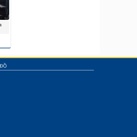
a
 ĐỒ