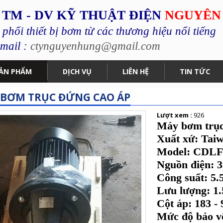
 TM - DV KỸ THUẬT ĐIỆN
NGUYÊN
hối thiết bị bơm từ các thương hiệu nổi tiếng
mail :
ctynguyenhung@gmail.com
ẢN PHẨM
DỊCH VỤ
LIÊN HỆ
TIN TỨC
 BƠM TRỤC ĐỨNG CAO ÁP
Lượt xem :
926
Máy bơm trụ
Xuất xứ: Tai
Model: CDLF
Nguồn điện: 
Công suất: 5
Lưu lượng: 1.
Cột áp: 183 -
Mức độ bảo vệ