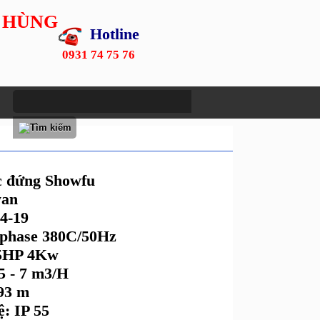
 HÙNG
Hotline
0931 74 75 76
c đứng Showfu
wan
4-19
3phase 380C/50Hz
.5HP 4Kw
5 - 7 m3/H
 93 m
: IP 55