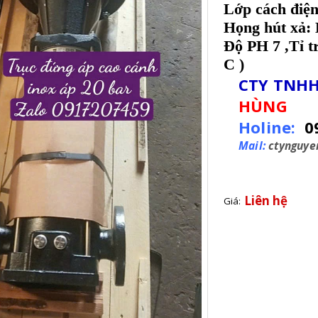
Lớp cách điện
Họng hút xả
Độ PH 7 ,Tỉ tr
C )
CTY TNHH
HÙNG
Holine:
0
Mail:
ctynguy
Liên hệ
Giá: