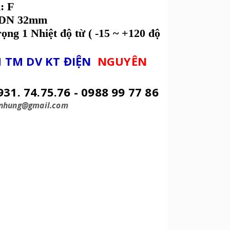
: F
: DN 32mm
ọng 1 Nhiệt độ từ ( -15 ~ +120 độ
 TM DV KT ĐIỆN
NGUYÊN
931. 74.75.76 - 0988 99 77 86
enhung@gmail.com