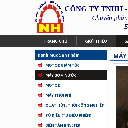
CÔNG TY TNHH -
Chuyên phân p
E
TRANG CHỦ
GIỚI THIỆU
S
MÁY
Danh Mục Sản Phẩm
MOTOR GIẢM TỐC
MÁY BƠM NƯỚC
MOTOR
MÁY THỔI KHÍ
QUẠT HÚT, THỔI CÔNG NGHIỆP
TỦ ĐIỆN (TỦ ĐIỀU KHIỂN)
BIẾN TẦN (INVETER)