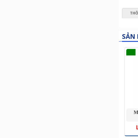
THÔ
SẢN
M