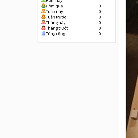
Hôm nay
Hôm qua
0
Tuần này
0
Tuần trước
0
Tháng này
0
Tháng trước
0
Tổng cộng
0