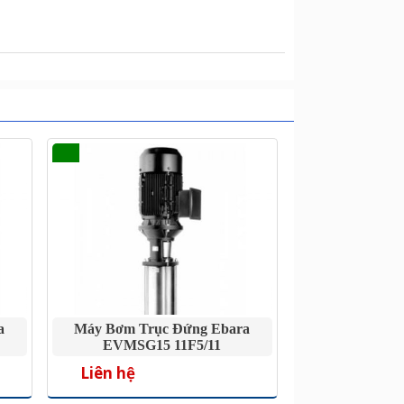
a
Máy Bơm Trục Đứng Ebara
EVMSG15 11F5/11
Liên hệ