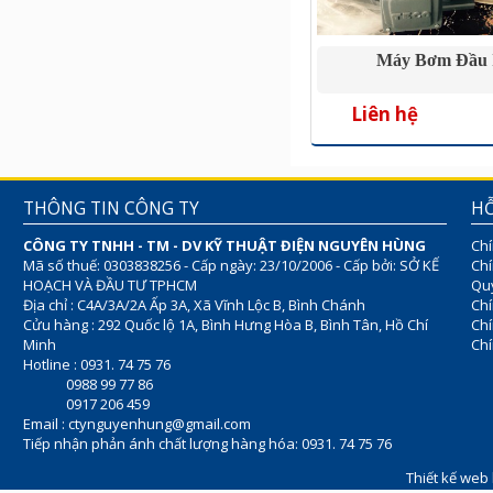
Máy Bơm Đầu 
Liên hệ
THÔNG TIN CÔNG TY
HỖ
CÔNG TY TNHH - TM - DV KỸ THUẬT ĐIỆN NGUYÊN HÙNG
Chí
Mã số thuế: 0303838256 - Cấp ngày: 23/10/2006 - Cấp bởi: SỞ KẾ
Chí
HOẠCH VÀ ĐẦU TƯ TPHCM
Quy
Địa chỉ : C4A/3A/2A Ấp 3A, Xã Vĩnh Lộc B, Bình Chánh
Chí
Cửu hàng : 292 Quốc lộ 1A, Bình Hưng Hòa B, Bình Tân, Hồ Chí
Ch
Minh
Chí
Hotline : 0931. 74 75 76
0988 99 77 86
0917 206 459
Email :
ctynguyenhung@gmail.com
Tiếp nhận phản ánh chất lượng hàng hóa: 0931. 74 75 76
Thiết kế web