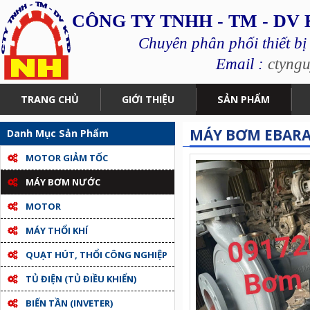
CÔNG TY TNHH - TM - DV
Chuyên phân phối thiết bị
Email :
ctyng
TRANG CHỦ
GIỚI THIỆU
SẢN PHẨM
MÁY BƠM EBAR
Danh Mục Sản Phẩm
MOTOR GIẢM TỐC
MÁY BƠM NƯỚC
MOTOR
MÁY THỔI KHÍ
QUẠT HÚT, THỔI CÔNG NGHIỆP
TỦ ĐIỆN (TỦ ĐIỀU KHIỂN)
BIẾN TẦN (INVETER)