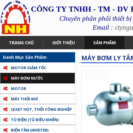
CÔNG TY TNHH - TM - DV
Chuyên phân phối thiết bị
Email :
ctyng
TRANG CHỦ
GIỚI THIỆU
SẢN PHẨM
MÁY BƠM LY TÂM
Danh Mục Sản Phẩm
MOTOR GIẢM TỐC
MÁY BƠM NƯỚC
MOTOR
MÁY THỔI KHÍ
QUẠT HÚT, THỔI CÔNG NGHIỆP
TỦ ĐIỆN (TỦ ĐIỀU KHIỂN)
BIẾN TẦN (INVETER)