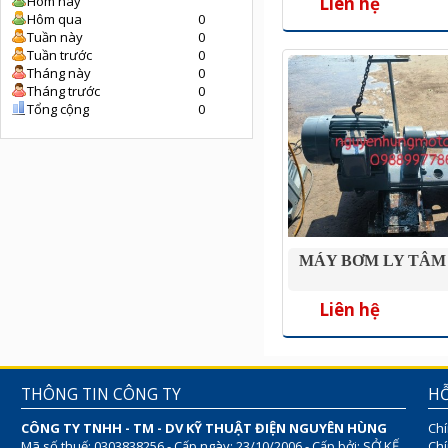
Liên hệ
Hôm nay
Hôm qua
0
Tuần này
0
Tuần trước
0
Tháng này
0
Tháng trước
0
Tổng cộng
0
MÁY BƠM LY TÂM
Liên hệ
THÔNG TIN CÔNG TY
HỖ
CÔNG TY TNHH - TM - DV KỸ THUẬT ĐIỆN NGUYÊN HÙNG
Chí
Mã số thuế: 0303838256 - Cấp ngày: 23/10/2006 - Cấp bởi: SỞ KẾ
Chí