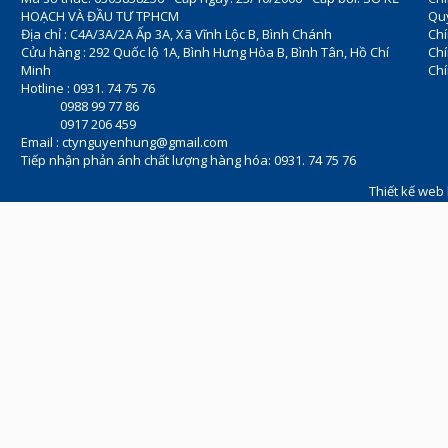
HOẠCH VÀ ĐẦU TƯ TPHCM
Quy
Địa chỉ : C4A/3A/2A Ấp 3A, Xã Vĩnh Lộc B, Bình Chánh
Chí
Cửu hàng : 292 Quốc lộ 1A, Bình Hưng Hòa B, Bình Tân, Hồ Chí
Ch
Minh
Chí
Hotline : 0931. 74 75 76
0988 99 77 86
0917 206 459
Email :
ctynguyenhung@gmail.com
Tiếp nhận phản ánh chất lượng hàng hóa: 0931. 74 75 76
Thiết kế web