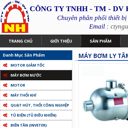
CÔNG TY TNHH - TM - DV
Chuyên phân phối thiết bị
Email :
ctyng
TRANG CHỦ
GIỚI THIỆU
SẢN PHẨM
MÁY BƠM LY TÂ
Danh Mục Sản Phẩm
MOTOR GIẢM TỐC
MÁY BƠM NƯỚC
MOTOR
MÁY THỔI KHÍ
QUẠT HÚT, THỔI CÔNG NGHIỆP
TỦ ĐIỆN (TỦ ĐIỀU KHIỂN)
BIẾN TẦN (INVETER)