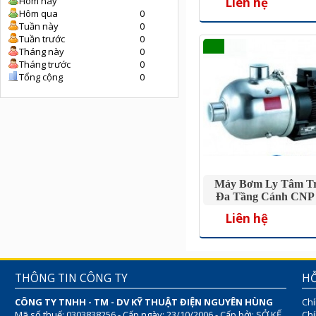
Liên hệ
Hôm nay
Hôm qua
0
Tuần này
0
Tuần trước
0
Tháng này
0
Tháng trước
0
Tổng cộng
0
Máy Bơm Ly Tâm T
Đa Tầng Cánh CNP
0.75HP
Liên hệ
THÔNG TIN CÔNG TY
HỖ
CÔNG TY TNHH - TM - DV KỸ THUẬT ĐIỆN NGUYÊN HÙNG
Chí
Mã số thuế: 0303838256 - Cấp ngày: 23/10/2006 - Cấp bởi: SỞ KẾ
Chí