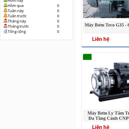
Hôm nay
Hôm qua
0
Tuần này
0
Tuần trước
0
Tháng này
0
Máy Bơm Teco G35 - 
Tháng trước
0
Tổng cộng
0
Liên hệ
Máy Bơm Ly Tâm T
Đa Tầng Cánh CNP 
200/5.5 7.5
Liên hệ