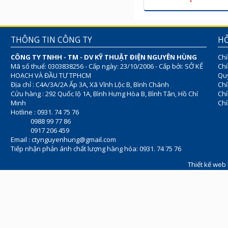
THÔNG TIN CÔNG TY
HỖ
CÔNG TY TNHH - TM - DV KỸ THUẬT ĐIỆN NGUYÊN HÙNG
Chí
Mã số thuế: 0303838256 - Cấp ngày: 23/10/2006 - Cấp bởi: SỞ KẾ
Chí
HOẠCH VÀ ĐẦU TƯ TPHCM
Quy
Địa chỉ : C4A/3A/2A Ấp 3A, Xã Vĩnh Lộc B, Bình Chánh
Chí
Cửu hàng : 292 Quốc lộ 1A, Bình Hưng Hòa B, Bình Tân, Hồ Chí
Ch
Minh
Chí
Hotline : 0931. 74 75 76
0988 99 77 86
0917 206 459
Email :
ctynguyenhung@gmail.com
Tiếp nhận phản ánh chất lượng hàng hóa: 0931. 74 75 76
Thiết kế web