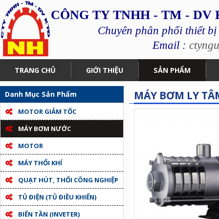
CÔNG TY TNHH - TM - DV
Chuyên phân phối thiết bị
Email :
ctyng
TRANG CHỦ
GIỚI THIỆU
SẢN PHẨM
MÁY BƠM LY TÂM
Danh Mục Sản Phẩm
MOTOR GIẢM TỐC
MÁY BƠM NƯỚC
MOTOR
MÁY THỔI KHÍ
QUẠT HÚT, THỔI CÔNG NGHIỆP
TỦ ĐIỆN (TỦ ĐIỀU KHIỂN)
BIẾN TẦN (INVETER)