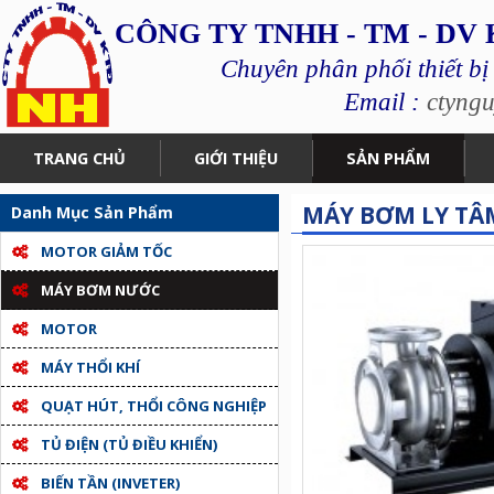
CÔNG TY TNHH - TM - DV
Chuyên phân phối thiết bị
Email :
ctyng
TRANG CHỦ
GIỚI THIỆU
SẢN PHẨM
MÁY BƠM LY TÂM
Danh Mục Sản Phẩm
MOTOR GIẢM TỐC
MÁY BƠM NƯỚC
MOTOR
MÁY THỔI KHÍ
QUẠT HÚT, THỔI CÔNG NGHIỆP
TỦ ĐIỆN (TỦ ĐIỀU KHIỂN)
BIẾN TẦN (INVETER)