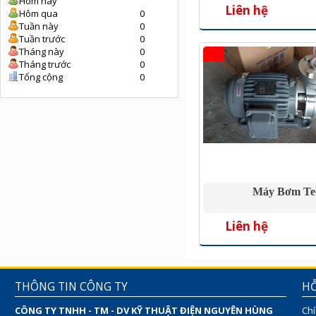
Hôm nay
160/15 20H
Liên hệ
Hôm qua
0
Tuần này
0
Tuần trước
0
Tháng này
0
Tháng trước
0
Tổng cộng
0
Máy Bơm Te
Liên hệ
THÔNG TIN CÔNG TY
HỖ
CÔNG TY TNHH - TM - DV KỸ THUẬT ĐIỆN NGUYÊN HÙNG
Chí