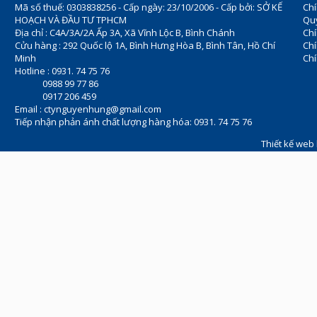
Mã số thuế: 0303838256 - Cấp ngày: 23/10/2006 - Cấp bởi: SỞ KẾ
Chí
HOẠCH VÀ ĐẦU TƯ TPHCM
Quy
Địa chỉ : C4A/3A/2A Ấp 3A, Xã Vĩnh Lộc B, Bình Chánh
Chí
Cửu hàng : 292 Quốc lộ 1A, Bình Hưng Hòa B, Bình Tân, Hồ Chí
Ch
Minh
Chí
Hotline : 0931. 74 75 76
0988 99 77 86
0917 206 459
Email :
ctynguyenhung@gmail.com
Tiếp nhận phản ánh chất lượng hàng hóa: 0931. 74 75 76
Thiết kế web