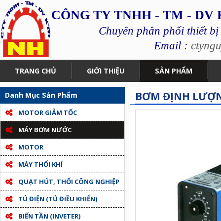
CÔNG TY TNHH - TM - DV
Chuyên phân phối thiết bị
Email :
ctyng
TRANG CHỦ
GIỚI THIỆU
SẢN PHẨM
BƠM ĐỊNH LƯỢNG
Danh Mục Sản Phẩm
MOTOR GIẢM TỐC
MÁY BƠM NƯỚC
MOTOR
MÁY THỔI KHÍ
QUẠT HÚT, THỔI CÔNG NGHIỆP
TỦ ĐIỆN (TỦ ĐIỀU KHIỂN)
BIẾN TẦN (INVETER)