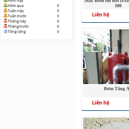
Hôm nay
Máy Bơm Hồ Bơi DA
Hôm qua
0
300
Tuần này
0
Liên hệ
Tuần trước
0
Tháng này
0
Tháng trước
0
Tổng cộng
0
Bơm Tăng 
Liên hệ