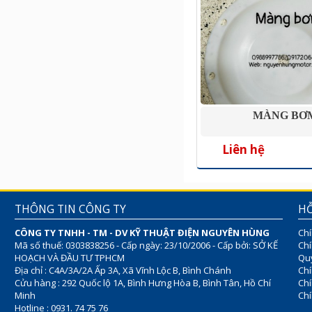
MÀNG BƠ
Liên hệ
THÔNG TIN CÔNG TY
HỖ
CÔNG TY TNHH - TM - DV KỸ THUẬT ĐIỆN NGUYÊN HÙNG
Chí
Mã số thuế: 0303838256 - Cấp ngày: 23/10/2006 - Cấp bởi: SỞ KẾ
Chí
HOẠCH VÀ ĐẦU TƯ TPHCM
Quy
Địa chỉ : C4A/3A/2A Ấp 3A, Xã Vĩnh Lộc B, Bình Chánh
Chí
Cửu hàng : 292 Quốc lộ 1A, Bình Hưng Hòa B, Bình Tân, Hồ Chí
Ch
Minh
Chí
Hotline : 0931. 74 75 76