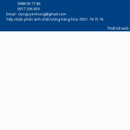
0988 99 77 86
0917 206 459
Email :
ctynguyenhung@gmail.com
Tiếp nhận phản ánh chất lượng hàng hóa: 0931. 74 75 76
Thiết kế web