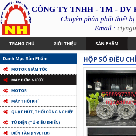
CÔNG TY TNHH - TM - DV
Chuyên phân phối thiết bị
Email :
ctyng
TRANG CHỦ
GIỚI THIỆU
SẢN PHẨM
HỘP SỐ ĐIỀU CH
Danh Mục Sản Phẩm
MOTOR GIẢM TỐC
MÁY BƠM NƯỚC
MOTOR
MÁY THỔI KHÍ
QUẠT HÚT, THỔI CÔNG NGHIỆP
TỦ ĐIỆN (TỦ ĐIỀU KHIỂN)
BIẾN TẦN (INVETER)