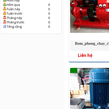
Hôm nay
Hôm qua
0
Tuần này
0
Tuần trước
0
Tháng này
0
Tháng trước
0
Tổng cộng
0
Bom_phong_chay_c
Liên hệ