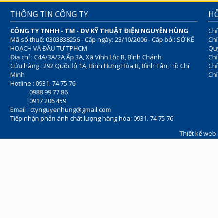
THÔNG TIN CÔNG TY
HỖ
CÔNG TY TNHH - TM - DV KỸ THUẬT ĐIỆN NGUYÊN HÙNG
Chí
Mã số thuế: 0303838256 - Cấp ngày: 23/10/2006 - Cấp bởi: SỞ KẾ
Chí
HOẠCH VÀ ĐẦU TƯ TPHCM
Quy
Địa chỉ : C4A/3A/2A Ấp 3A, Xã Vĩnh Lộc B, Bình Chánh
Chí
Cửu hàng : 292 Quốc lộ 1A, Bình Hưng Hòa B, Bình Tân, Hồ Chí
Ch
Minh
Chí
Hotline : 0931. 74 75 76
0988 99 77 86
0917 206 459
Email :
ctynguyenhung@gmail.com
Tiếp nhận phản ánh chất lượng hàng hóa: 0931. 74 75 76
Thiết kế web