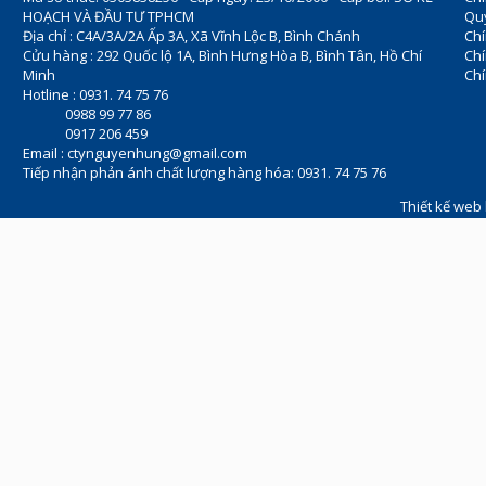
HOẠCH VÀ ĐẦU TƯ TPHCM
Quy
Địa chỉ : C4A/3A/2A Ấp 3A, Xã Vĩnh Lộc B, Bình Chánh
Chí
Cửu hàng : 292 Quốc lộ 1A, Bình Hưng Hòa B, Bình Tân, Hồ Chí
Ch
Minh
Chí
Hotline : 0931. 74 75 76
0988 99 77 86
0917 206 459
Email :
ctynguyenhung@gmail.com
Tiếp nhận phản ánh chất lượng hàng hóa: 0931. 74 75 76
Thiết kế web