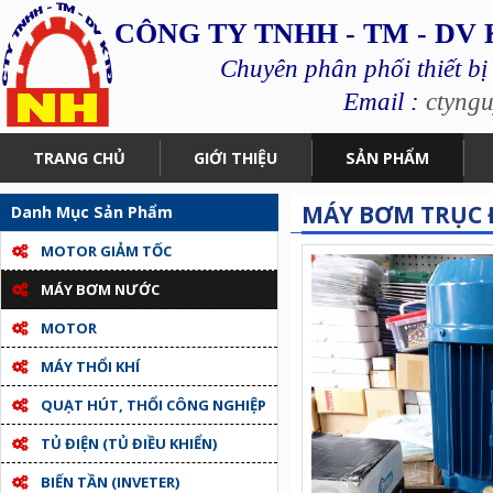
CÔNG TY TNHH - TM - DV
Chuyên phân phối thiết bị
Email :
ctyng
TRANG CHỦ
GIỚI THIỆU
SẢN PHẨM
MÁY BƠM TRỤC 
Danh Mục Sản Phẩm
MOTOR GIẢM TỐC
MÁY BƠM NƯỚC
MOTOR
MÁY THỔI KHÍ
QUẠT HÚT, THỔI CÔNG NGHIỆP
TỦ ĐIỆN (TỦ ĐIỀU KHIỂN)
BIẾN TẦN (INVETER)