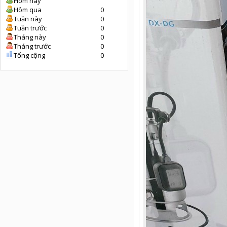
Hôm nay
Hôm qua
0
Tuần này
0
Tuần trước
0
Tháng này
0
Tháng trước
0
Tổng cộng
0