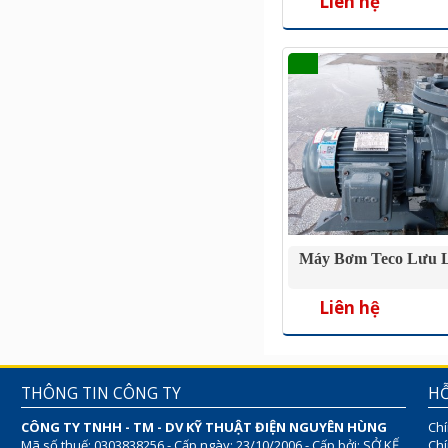
Liên hệ
Máy Bơm Teco Lưu 
Liên hệ
THÔNG TIN CÔNG TY
HỖ
CÔNG TY TNHH - TM - DV KỸ THUẬT ĐIỆN NGUYÊN HÙNG
Chí
Mã số thuế: 0303838256 - Cấp ngày: 23/10/2006 - Cấp bởi: SỞ KẾ
Chí