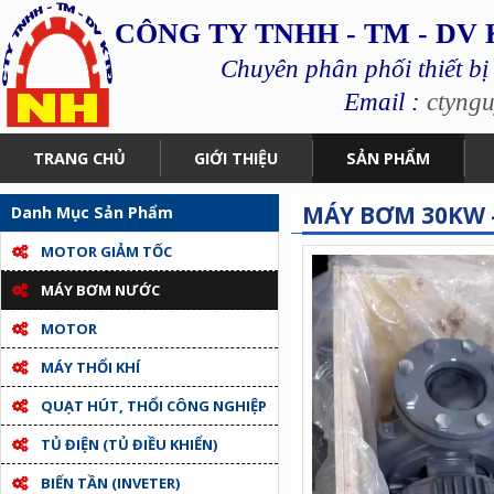
CÔNG TY TNHH - TM - DV
Chuyên phân phối thiết bị
Email :
ctyng
TRANG CHỦ
GIỚI THIỆU
SẢN PHẨM
MÁY BƠM 30KW 
Danh Mục Sản Phẩm
MOTOR GIẢM TỐC
MÁY BƠM NƯỚC
MOTOR
MÁY THỔI KHÍ
QUẠT HÚT, THỔI CÔNG NGHIỆP
TỦ ĐIỆN (TỦ ĐIỀU KHIỂN)
BIẾN TẦN (INVETER)