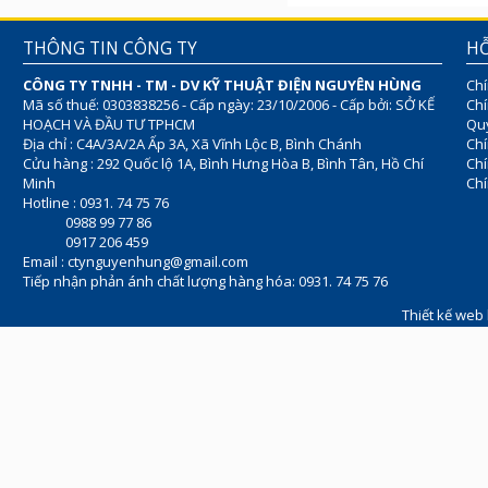
THÔNG TIN CÔNG TY
HỖ
CÔNG TY TNHH - TM - DV KỸ THUẬT ĐIỆN NGUYÊN HÙNG
Chí
Mã số thuế: 0303838256 - Cấp ngày: 23/10/2006 - Cấp bởi: SỞ KẾ
Chí
HOẠCH VÀ ĐẦU TƯ TPHCM
Quy
Địa chỉ : C4A/3A/2A Ấp 3A, Xã Vĩnh Lộc B, Bình Chánh
Chí
Cửu hàng : 292 Quốc lộ 1A, Bình Hưng Hòa B, Bình Tân, Hồ Chí
Ch
Minh
Chí
Hotline : 0931. 74 75 76
0988 99 77 86
0917 206 459
Email :
ctynguyenhung@gmail.com
Tiếp nhận phản ánh chất lượng hàng hóa: 0931. 74 75 76
Thiết kế web