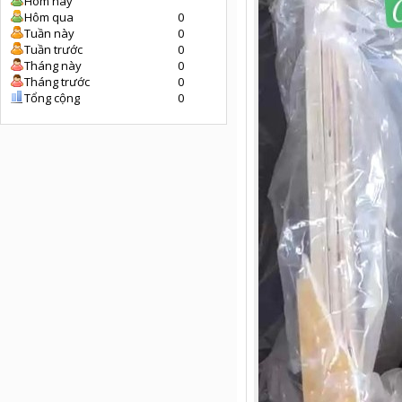
Hôm nay
Hôm qua
0
Tuần này
0
Tuần trước
0
Tháng này
0
Tháng trước
0
Tổng cộng
0