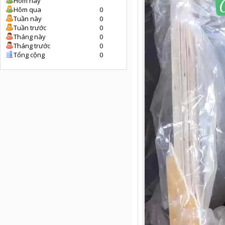
Hôm nay
Hôm qua
0
Tuần này
0
Tuần trước
0
Tháng này
0
Tháng trước
0
Tổng cộng
0