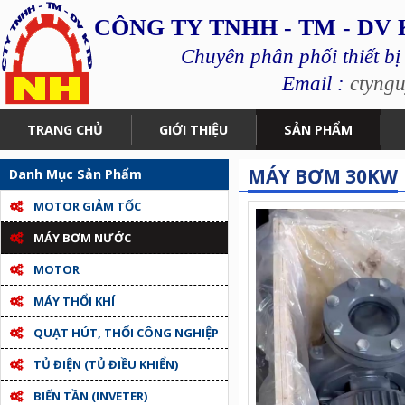
CÔNG TY TNHH - TM - DV
Chuyên phân phối thiết bị
Email :
ctyng
TRANG CHỦ
GIỚI THIỆU
SẢN PHẨM
MÁY BƠM 30KW
Danh Mục Sản Phẩm
MOTOR GIẢM TỐC
MÁY BƠM NƯỚC
MOTOR
MÁY THỔI KHÍ
QUẠT HÚT, THỔI CÔNG NGHIỆP
TỦ ĐIỆN (TỦ ĐIỀU KHIỂN)
BIẾN TẦN (INVETER)