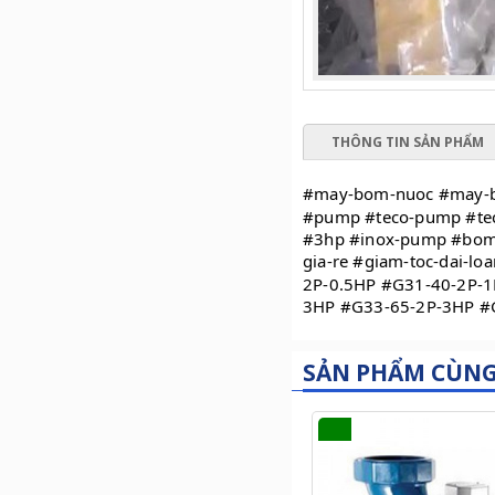
THÔNG TIN SẢN PHẨM
#may-bom-nuoc #may-
#pump #teco-pump #te
#3hp #inox-pump #bom-
gia-re #giam-toc-dai-
2P-0.5HP #G31-40-2P-
3HP #G33-65-2P-3HP #
SẢN PHẨM CÙN