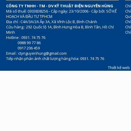
CÔNG TY TNHH - TM - DV KỸ THUẬT ĐIỆN NGUYÊN HÙNG
Chí
Mã số thuế: 0303838256 - Cấp ngày: 23/10/2006 - Cấp bởi: SỞ KẾ
Chí
HOẠCH VÀ ĐẦU TƯ TPHCM
Quy
Địa chỉ : C4A/3A/2A Ấp 3A, Xã Vĩnh Lộc B, Bình Chánh
Chí
Cửu hàng : 292 Quốc lộ 1A, Bình Hưng Hòa B, Bình Tân, Hồ Chí
Ch
Minh
Chí
Hotline : 0931. 74 75 76
0988 99 77 86
0917 206 459
Email :
ctynguyenhung@gmail.com
Tiếp nhận phản ánh chất lượng hàng hóa: 0931. 74 75 76
Thiết kế web