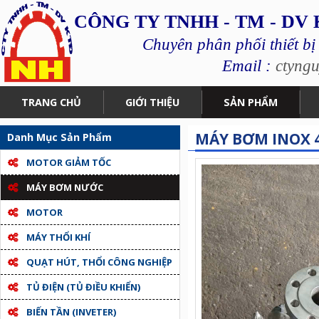
CÔNG TY TNHH - TM - DV
Chuyên phân phối thiết bị
Email :
ctyng
TRANG CHỦ
GIỚI THIỆU
SẢN PHẨM
MÁY BƠM INOX 
Danh Mục Sản Phẩm
MOTOR GIẢM TỐC
MÁY BƠM NƯỚC
MOTOR
MÁY THỔI KHÍ
QUẠT HÚT, THỔI CÔNG NGHIỆP
TỦ ĐIỆN (TỦ ĐIỀU KHIỂN)
BIẾN TẦN (INVETER)