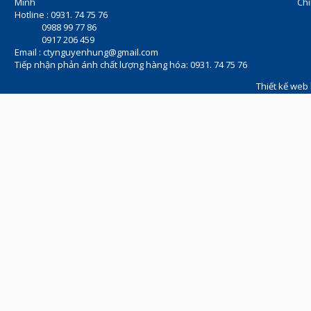
Minh
Chí
Hotline : 0931. 74 75 76
0988 99 77 86
0917 206 459
Email :
ctynguyenhung@gmail.com
Tiếp nhận phản ánh chất lượng hàng hóa: 0931. 74 75 76
Thiết kế web