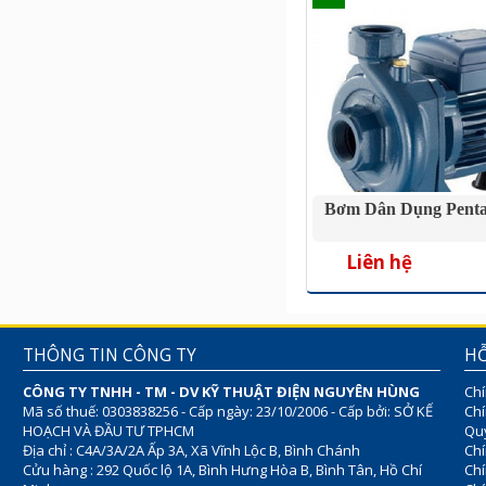
Bơm Dân Dụng Pent
Liên hệ
THÔNG TIN CÔNG TY
HỖ
CÔNG TY TNHH - TM - DV KỸ THUẬT ĐIỆN NGUYÊN HÙNG
Chí
Mã số thuế: 0303838256 - Cấp ngày: 23/10/2006 - Cấp bởi: SỞ KẾ
Chí
HOẠCH VÀ ĐẦU TƯ TPHCM
Quy
Địa chỉ : C4A/3A/2A Ấp 3A, Xã Vĩnh Lộc B, Bình Chánh
Chí
Cửu hàng : 292 Quốc lộ 1A, Bình Hưng Hòa B, Bình Tân, Hồ Chí
Ch