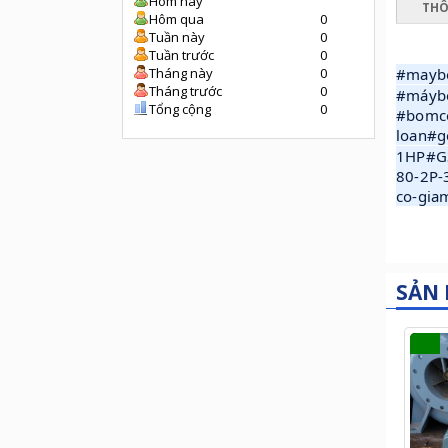
Hôm nay
THÔ
Hôm qua
0
Tuần này
0
Tuần trước
0
Tháng này
0
#mayb
Tháng trước
0
#máyb
Tổng cộng
0
#bomco
loan#
1HP#G
80-2P-
co-gia
SẢN