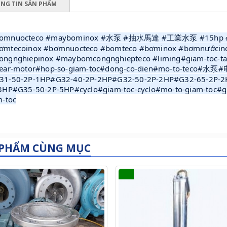
NG TIN SẢN PHẨM
omnuocteco #maybominox #水泵 #抽水馬達 #工業水泵 #15hp #p
ơmtecoinox #bơmnuocteco #bomteco #bơminox #bơmnướcin
ngnghiepinox #maybomcongnghiepteco #liming#giam-toc-tai-
gear-motor#hop-so-giam-toc#dong-co-dien#mo-to-teco#水
31-50-2P-1HP#G32-40-2P-2HP#G32-50-2P-2HP#G32-65-2P-2
3HP#G35-50-2P-5HP#cyclo#giam-toc-cyclo#mo-to-giam-toc#gi
m-toc
 PHẨM CÙNG MỤC