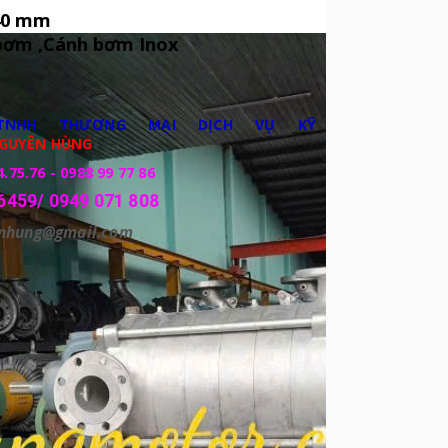
 40 mm
bơm ,Cánh bơm Inox
TNHH THƯƠNG MẠI DỊCH VỤ KỸ
GUYÊN HÙNG
4.75.76 - 0988 99 77 86
6459/ 0949 071 808
enhung@gmail.com