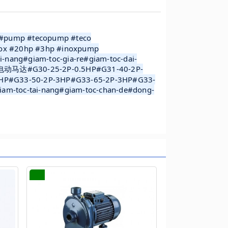
ump #tecopump #teco
ox #20hp #3hp #inoxpump
nang#giam-toc-gia-re#giam-toc-dai-
泵#电动马达#G30-25-2P-0.5HP#G31-40-2P-
HP#G33-50-2P-3HP#G33-65-2P-3HP#G33-
am-toc-tai-nang#giam-toc-chan-de#dong-