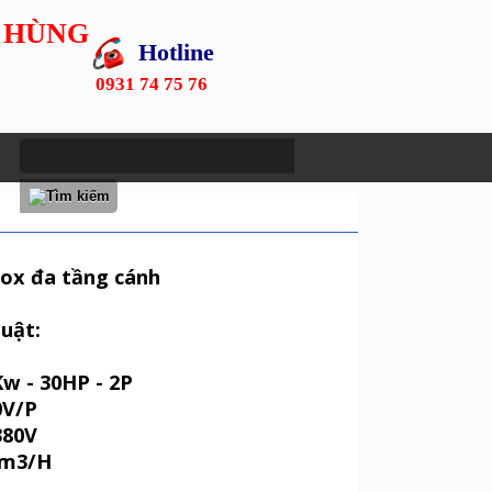
 HÙNG
Hotline
0931 74 75 76
nox đa tầng cánh
uật:
w - 30HP - 2P
0V/P
380V
 m3/H