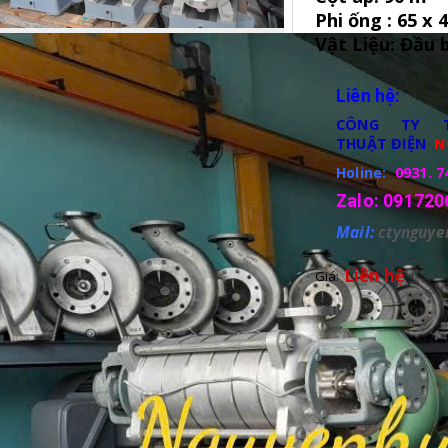
Phi ống : 65 x
Vật Liệu: Đầu 
Liên hệ:
CÔNG TY 
THUẬT
ĐIỆN
N
Holine:
0931. 7
Zalo: 091720
Mail:
ctynguy
Liên hệ
Giá: