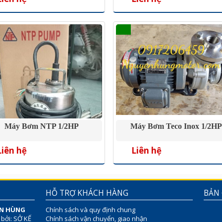
Máy Bơm NTP 1/2HP
Máy Bơm Teco Inox 1/2H
Liên hệ
Liên hệ
HỖ TRỢ KHÁCH HÀNG
BẢN
ÊN HÙNG
Chính sách và quy định chung
 bởi: SỞ KẾ
Chính sách vận chuyển, giao nhận