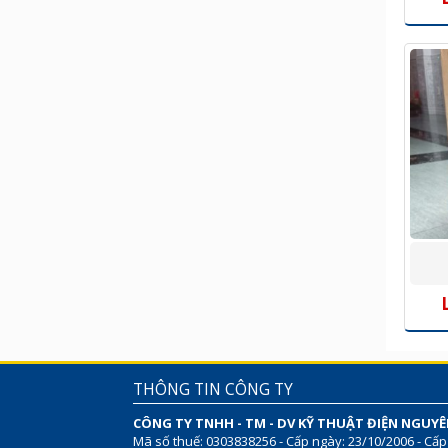
THÔNG TIN CÔNG TY
CÔNG TY TNHH - TM - DV KỸ THUẬT ĐIỆN NGUY
Mã số thuế: 0303838256 - Cấp ngày: 23/10/2006 - Cấp