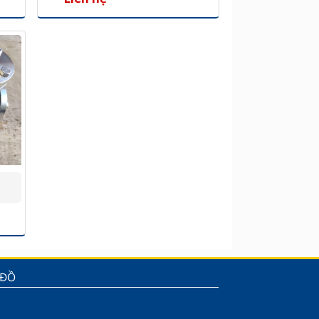
P
 ĐỒ