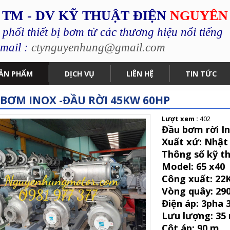
 TM - DV KỸ THUẬT ĐIỆN
NGUYÊN
hối thiết bị bơm từ các thương hiệu nổi tiếng
mail :
ctynguyenhung@gmail.com
ẢN PHẨM
DỊCH VỤ
LIÊN HỆ
TIN TỨC
BƠM INOX -ĐẦU RỜI 45KW 60HP
Lượt xem :
402
Đầu bơm rời I
Xuất xứ: Nhật
Thông số kỹ th
Model: 65 x40
Công xuất: 22K
Vòng quây: 29
Điện áp: 3pha 
Lưu lượng: 35
Cột áp: 90 m