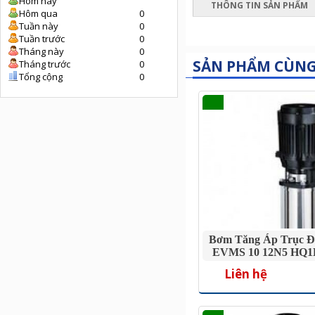
Hôm nay
THÔNG TIN SẢN PHẨM
Hôm qua
0
Tuần này
0
Tuần trước
0
Tháng này
0
SẢN PHẨM CÙN
Tháng trước
0
Tổng cộng
0
Bơm Tăng Áp Trục Đ
EVMS 10 12N5 HQ1
Liên hệ