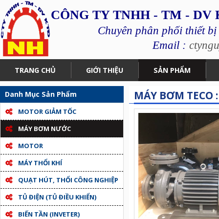
CÔNG TY TNHH - TM - DV
Chuyên phân phối thiết bị
Email :
ctyng
TRANG CHỦ
GIỚI THIỆU
SẢN PHẨM
MÁY BƠM TECO : 
Danh Mục Sản Phẩm
MOTOR GIẢM TỐC
MÁY BƠM NƯỚC
MOTOR
MÁY THỔI KHÍ
QUẠT HÚT, THỔI CÔNG NGHIỆP
TỦ ĐIỆN (TỦ ĐIỀU KHIỂN)
BIẾN TẦN (INVETER)