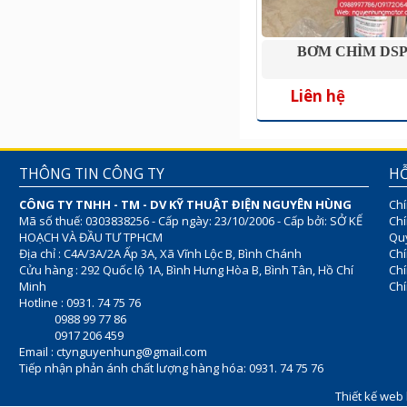
BƠM CHÌM DSP
Liên hệ
THÔNG TIN CÔNG TY
HỖ
CÔNG TY TNHH - TM - DV KỸ THUẬT ĐIỆN NGUYÊN HÙNG
Chí
Mã số thuế: 0303838256 - Cấp ngày: 23/10/2006 - Cấp bởi: SỞ KẾ
Chí
HOẠCH VÀ ĐẦU TƯ TPHCM
Quy
Địa chỉ : C4A/3A/2A Ấp 3A, Xã Vĩnh Lộc B, Bình Chánh
Chí
Cửu hàng : 292 Quốc lộ 1A, Bình Hưng Hòa B, Bình Tân, Hồ Chí
Ch
Minh
Chí
Hotline : 0931. 74 75 76
0988 99 77 86
0917 206 459
Email :
ctynguyenhung@gmail.com
Tiếp nhận phản ánh chất lượng hàng hóa: 0931. 74 75 76
Thiết kế web