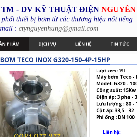
 TM - DV KỸ THUẬT ĐIỆN
NGUYÊN
hối thiết bị bơm từ các thương hiệu nổi tiếng
mail :
ctynguyenhung@gmail.com
ẢN PHẨM
DỊCH VỤ
LIÊN HỆ
TIN TỨC
BƠM TECO INOX G320-150-4P-15HP
Lượt xem :
351
Máy bơm Teco -
Model: G320 - 10
Công suất: 15Kw 
Điện áp: 3 pha - 
Lưu lượng : 80 -
Cột áp: 33,5 - 32 
Phi ống : DN 100
Liên hệ: