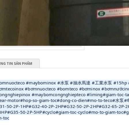
NG TIN SẢN PHẨM
omnuocteco #maybominox #水泵 #抽水馬達 #工業水泵 #15hp #p
ơmtecoinox #bơmnuocteco #bomteco #bơminox #bơmnướcin
ngnghiepinox #maybomcongnghiepteco #liming#giam-toc-tai-
gear-motor#hop-so-giam-toc#dong-co-dien#mo-to-teco#水
31-50-2P-1HP#G32-40-2P-2HP#G32-50-2P-2HP#G32-65-2P-2
3HP#G35-50-2P-5HP#cyclo#giam-toc-cyclo#mo-to-giam-toc#gi
m-toc