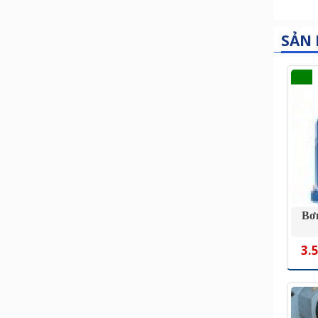
SẢN
Bơ
3.