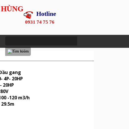
 HÙNG
Hotline
0931 74 75 76
 Đầu gang
0- 4P- 20HP
- 20HP
380V
 100 -120 m3/h
- 29.5m