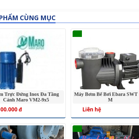
 PHẨM CÙNG MỤC
m Trực Đứng Inox Đa Tầng
Máy Bơm Bể Bơi Ebara SWT 
Cánh Maro VM2-9x5
M
500.000 đ
Liên hệ