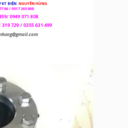
 KT ĐIỆN
NGUYÊN HÙNG
77 86 / 0917 265 808
459/ 0949 071 808
1 319 729 / 0355 631 499
enhung@gmail.com