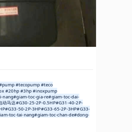
ump #tecopump #teco
ox #20hp #3hp #inoxpump
nang#giam-toc-gia-re#giam-toc-dai-
泵#电动马达#G30-25-2P-0.5HP#G31-40-2P-
HP#G33-50-2P-3HP#G33-65-2P-3HP#G33-
am-toc-tai-nang#giam-toc-chan-de#dong-