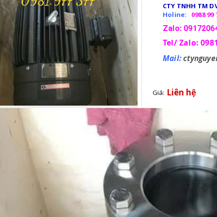
CTY TNHH TM DV
Holine:
0988 99 
Zalo: 0917206
Tel/ Zalo: 098
Mail:
ctynguy
Liên hệ
Giá: