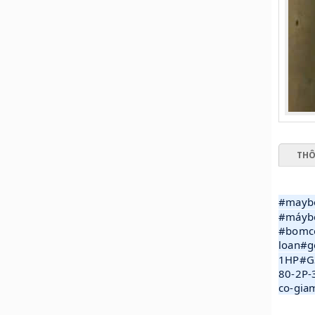
THÔ
#mayb
#máyb
#bomco
loan#
1HP#G
80-2P-
co-gia