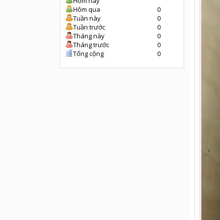
Hôm nay
Hôm qua
0
Tuần này
0
Tuần trước
0
Tháng này
0
Tháng trước
0
Tổng cộng
0