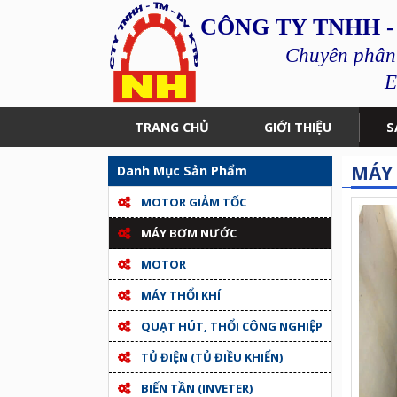
CÔNG TY TNHH -
Chuyên phân p
E
TRANG CHỦ
GIỚI THIỆU
S
MÁY 
Danh Mục Sản Phẩm
MOTOR GIẢM TỐC
MÁY BƠM NƯỚC
MOTOR
MÁY THỔI KHÍ
QUẠT HÚT, THỔI CÔNG NGHIỆP
TỦ ĐIỆN (TỦ ĐIỀU KHIỂN)
BIẾN TẦN (INVETER)