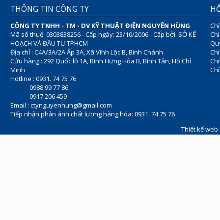
THÔNG TIN CÔNG TY
HỖ
CÔNG TY TNHH - TM - DV KỸ THUẬT ĐIỆN NGUYÊN HÙNG
Chí
Mã số thuế: 0303838256 - Cấp ngày: 23/10/2006 - Cấp bởi: SỞ KẾ
Chí
HOẠCH VÀ ĐẦU TƯ TPHCM
Quy
Địa chỉ : C4A/3A/2A Ấp 3A, Xã Vĩnh Lộc B, Bình Chánh
Chí
Cửu hàng : 292 Quốc lộ 1A, Bình Hưng Hòa B, Bình Tân, Hồ Chí
Ch
Minh
Chí
Hotline : 0931. 74 75 76
0988 99 77 86
0917 206 459
Email :
ctynguyenhung@gmail.com
Tiếp nhận phản ánh chất lượng hàng hóa: 0931. 74 75 76
Thiết kế web