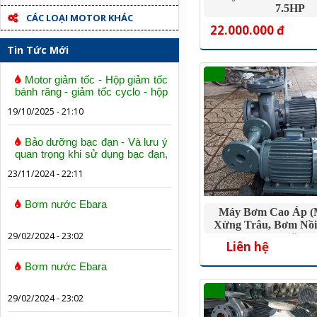
7.5HP
CÁC LOẠI MOTOR KHÁC
22.000.000 đ
Tin Tức Mới
Motor giảm tốc - Hộp giảm tốc
bánh răng - giảm tốc cyclo - hộp
số trục vít bánh vít
19/10/2025 - 21:10
Bảo dưỡng bạc đạn - Và lưu ý
quan trọng khi sử dụng bạc đạn,
vòng bi
23/11/2024 - 22:11
Bơm nước Ebara
Máy Bơm Cao Áp 
Xừng Trâu, Bơm Nồi
29/02/2024 - 23:02
Cánh Mặt Tr
Liên hệ
Bơm nước Ebara
29/02/2024 - 23:02