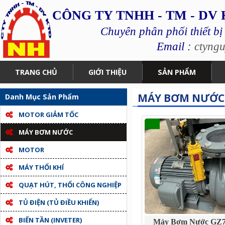
CÔNG TY TNHH - TM - DV
Chuyên phân phối thiết bị
Email :
ctyng
TRANG CHỦ
GIỚI THIỆU
SẢN PHẨM
MÁY BƠM NƯỚC
Danh Mục Sản Phẩm
MOTOR GIẢM TỐC
MÁY BƠM NƯỚC
MOTOR
MÁY THỔI KHÍ
QUẠT HÚT, THỔI CÔNG NGHIỆP
TỦ ĐIỆN (TỦ ĐIỀU KHIỂN)
BIẾN TẦN (INVETER)
Máy Bơm Nước GZ73