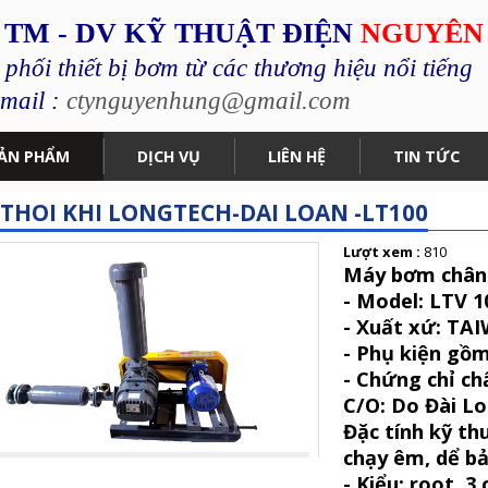
 TM - DV KỸ THUẬT ĐIỆN
NGUYÊN
hối thiết bị bơm từ các thương hiệu nổi tiếng
mail :
ctynguyenhung@gmail.com
ẢN PHẨM
DỊCH VỤ
LIÊN HỆ
TIN TỨC
THOI KHI LONGTECH-DAI LOAN -LT100
Lượt xem :
810
Máy bơm chân
- Model: LTV 
- Xuất xứ: TA
- Phụ kiện gồ
- Chứng chỉ ch
C/O: Do Đài L
Đặc tính kỹ th
chạy êm, dể bả
- Kiểu: root, 3