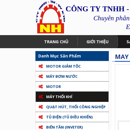
CÔNG TY TNHH -
Chuyên phân p
E
TRANG CHỦ
GIỚI THIỆU
S
MAY 
Danh Mục Sản Phẩm
MOTOR GIẢM TỐC
MÁY BƠM NƯỚC
MOTOR
MÁY THỔI KHÍ
QUẠT HÚT, THỔI CÔNG NGHIỆP
TỦ ĐIỆN (TỦ ĐIỀU KHIỂN)
BIẾN TẦN (INVETER)