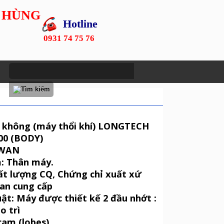
 HÙNG
Hotline
0931 74 75 76
 không (máy thổi khí) LONGTECH
100 (BODY)
IWAN
m: Thân máy.
ất lượng CQ, Chứng chỉ xuất xứ
oan cung cấp
uật: Máy được thiết kế 2 đầu nhớt :
o trì
 cam (lobes)