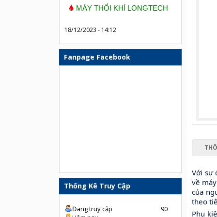
MÁY THỔI KHÍ LONGTECH
18/12/2023 - 14:12
Fanpage Facebook
THÔ
Với sự
về máy 
Thống Kê Truy Cập
của ngư
theo ti
Đang truy cập
90
Phụ kiệ