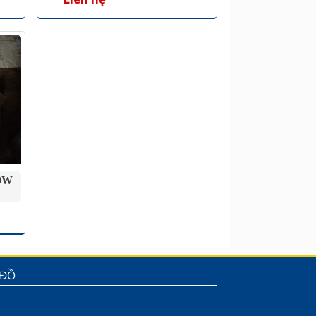
00W
 ĐỒ