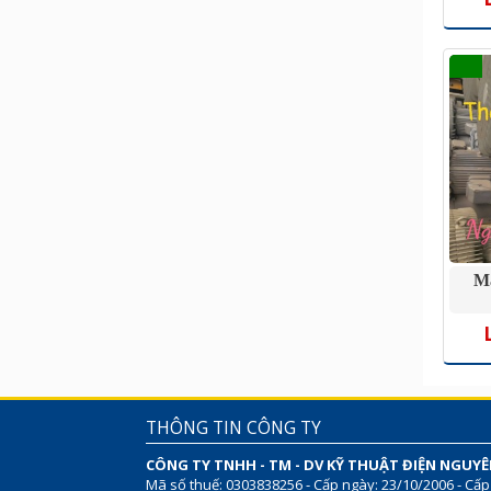
Ma
THÔNG TIN CÔNG TY
CÔNG TY TNHH - TM - DV KỸ THUẬT ĐIỆN NGUY
Mã số thuế: 0303838256 - Cấp ngày: 23/10/2006 - Cấp