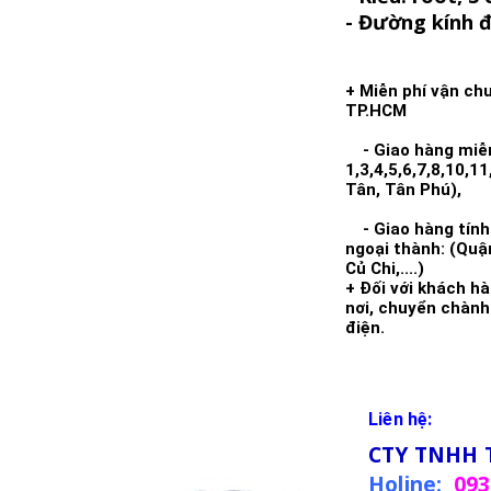
- Đường kính đ
+ Miễn phí vận ch
TP.HCM
- Giao hàng miễn 
1,3,4,5,6,7,8,10,1
Tân, Tân Phú),
- Giao hàng tính 
ngoại thành: (Quậ
Củ Chi,....)
+ Đối với khách h
nơi, chuyển chàn
điện.
Liên hệ:
CTY TNHH 
Holine:
093