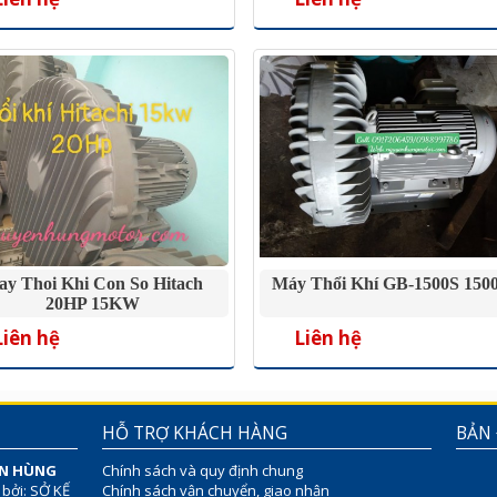
y Thoi Khi Con So Hitach
Máy Thổi Khí GB-1500S 15
20HP 15KW
Liên hệ
Liên hệ
HỖ TRỢ KHÁCH HÀNG
BẢN
ÊN HÙNG
Chính sách và quy định chung
 bởi: SỞ KẾ
Chính sách vận chuyển, giao nhận