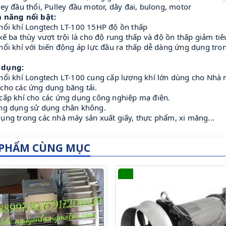
ley đầu thổi, Pulley đầu motor, dây đai, bulong, motor
h năng nổi bật:
thổi khí Longtech LT-100 15HP độ ồn thấp
 kế ba thùy vượt trội là cho độ rung thấp và độ ồn thấp giảm ti
hổi khí với biến động áp lực đầu ra thấp dễ dàng ứng dụng tron
 dụng:
hổi khí Longtech LT-100 cung cấp lượng khí lớn dùng cho Nhà m
cho các ứng dụng băng tải.
 cấp khí cho các ứng dụng công nghiệp mạ điện.
ứng dụng sử dụng chân không.
ụng trong các nhà máy sản xuất giấy, thực phẩm, xi măng...
 PHẨM CÙNG MỤC