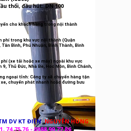
ầu thổi, đầu hút: DN 100
uyển cho khách hàng trong nội thành
phí trong khu vực nội thành (Quận
1, Tân Bình, Phú Nhuận, Bình Thành, Bình
phí (xe tải hoặc xe máy) ngoài khu vực
n 9, Thủ Đức, Nhà Bè, Hóc Môn, Bình Chánh,
àng ngoại tỉnh: Công ty sẽ chuyển hàng tận
h xe, chuyển phát nhanh hoặc đường bưu
TM DV KT ĐIỆN
NGUYÊN HÙNG
1. 74.75.76 - 0988 99 77 86