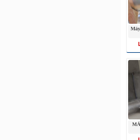
Máy
MÁ