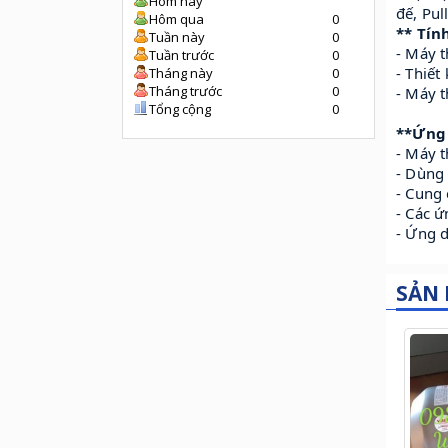
Hôm nay
đế, Pul
Hôm qua
0
** Tín
Tuần này
0
- Máy 
Tuần trước
0
- Thiết
Tháng này
0
Tháng trước
0
- Máy t
Tổng cộng
0
**Ứng
- Máy t
- Dùng 
- Cung
- Các 
- Ứng d
SẢN