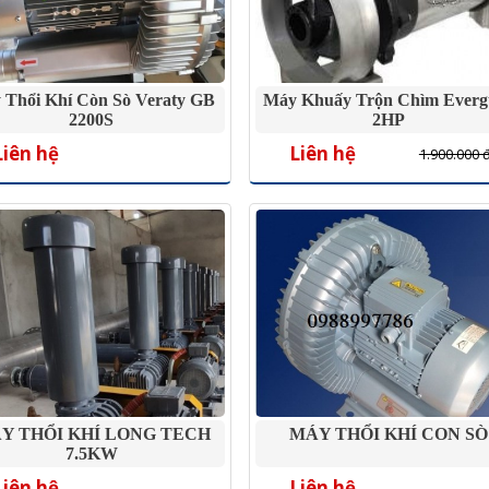
 Thổi Khí Còn Sò Veraty GB
Máy Khuấy Trộn Chìm Everg
2200S
2HP
Liên hệ
Liên hệ
1.900.000 
Y THỔI KHÍ LONG TECH
MÁY THỔI KHÍ CON SÒ
7.5KW
Liên hệ
Liên hệ