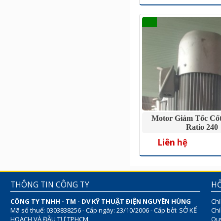
Motor Giảm Tốc Cố
Ratio 240
Liên hệ
THÔNG TIN CÔNG TY
HỖ
CÔNG TY TNHH - TM - DV KỸ THUẬT ĐIỆN NGUYÊN HÙNG
Chí
Mã số thuế: 0303838256 - Cấp ngày: 23/10/2006 - Cấp bởi: SỞ KẾ
Chí
HOẠCH VÀ ĐẦU TƯ TPHCM
Quy