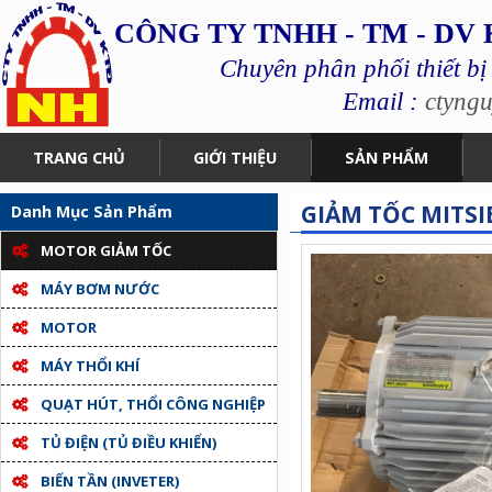
CÔNG TY TNHH - TM - DV
Chuyên phân phối thiết bị
Email :
ctyng
TRANG CHỦ
GIỚI THIỆU
SẢN PHẨM
GIẢM TỐC MITSIB
Danh Mục Sản Phẩm
MOTOR GIẢM TỐC
MÁY BƠM NƯỚC
MOTOR
MÁY THỔI KHÍ
QUẠT HÚT, THỔI CÔNG NGHIỆP
TỦ ĐIỆN (TỦ ĐIỀU KHIỂN)
BIẾN TẦN (INVETER)