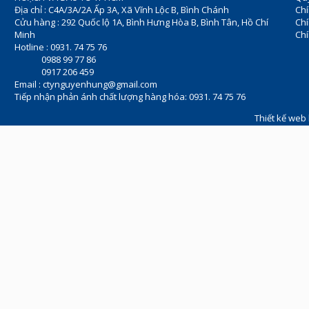
Địa chỉ : C4A/3A/2A Ấp 3A, Xã Vĩnh Lộc B, Bình Chánh
Chí
Cửu hàng : 292 Quốc lộ 1A, Bình Hưng Hòa B, Bình Tân, Hồ Chí
Ch
Minh
Chí
Hotline : 0931. 74 75 76
0988 99 77 86
0917 206 459
Email :
ctynguyenhung@gmail.com
Tiếp nhận phản ánh chất lượng hàng hóa: 0931. 74 75 76
Thiết kế web