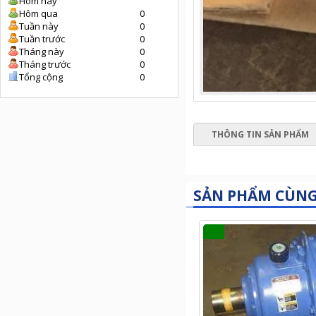
Hôm nay
Hôm qua
0
Tuần này
0
Tuần trước
0
Tháng này
0
Tháng trước
0
Tổng cộng
0
THÔNG TIN SẢN PHẨM
SẢN PHẨM CÙN