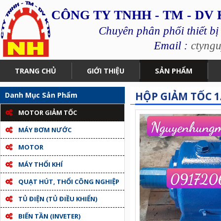
CÔNG TY TNHH - TM - DV
Chuyên phân phối thiết bị
Email :
ctyng
TRANG CHỦ
GIỚI THIỆU
SẢN PHẨM
HỘP GIẢM TỐC 1
Danh Mục Sản Phẩm
MOTOR GIẢM TỐC
MÁY BƠM NƯỚC
MOTOR
MÁY THỔI KHÍ
QUẠT HÚT, THỔI CÔNG NGHIỆP
TỦ ĐIỆN (TỦ ĐIỀU KHIỂN)
BIẾN TẦN (INVETER)