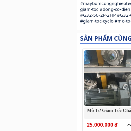
#maybomcongnghiepteco 
giam-toc #dong-co-die
#G32-50-2P-2HP #G32-
#giam-toc-cyclo #mo-to
SẢN PHẨM CÙN
Mô Tơ Giảm Tốc Ch
25.000.000 đ
25