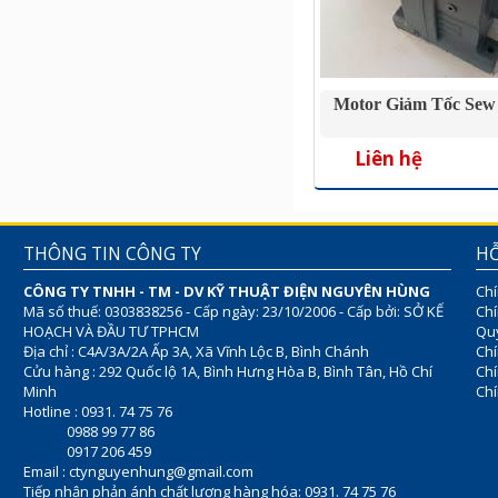
Motor Giảm Tốc Sew 
Liên hệ
THÔNG TIN CÔNG TY
HỖ
CÔNG TY TNHH - TM - DV KỸ THUẬT ĐIỆN NGUYÊN HÙNG
Chí
Mã số thuế: 0303838256 - Cấp ngày: 23/10/2006 - Cấp bởi: SỞ KẾ
Chí
HOẠCH VÀ ĐẦU TƯ TPHCM
Quy
Địa chỉ : C4A/3A/2A Ấp 3A, Xã Vĩnh Lộc B, Bình Chánh
Chí
Cửu hàng : 292 Quốc lộ 1A, Bình Hưng Hòa B, Bình Tân, Hồ Chí
Ch
Minh
Chí
Hotline : 0931. 74 75 76
0988 99 77 86
0917 206 459
Email :
ctynguyenhung@gmail.com
Tiếp nhận phản ánh chất lượng hàng hóa: 0931. 74 75 76