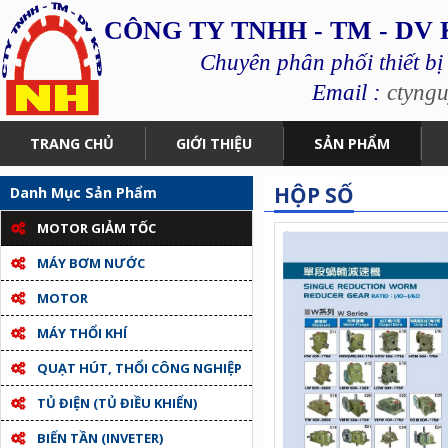
CÔNG TY TNHH - TM - DV
Chuyên phân phối thiết bị
Email :
ctyng
TRANG CHỦ
GIỚI THIỆU
SẢN PHẨM
HỘP SỐ
Danh Mục Sản Phẩm
MOTOR GIẢM TỐC
MÁY BƠM NƯỚC
MOTOR
MÁY THỔI KHÍ
QUẠT HÚT, THỔI CÔNG NGHIỆP
TỦ ĐIỆN (TỦ ĐIỀU KHIỂN)
BIẾN TẦN (INVETER)