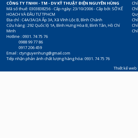
CÔNG TY TNHH - TM - DV KỸ THUẬT ĐIỆN NGUYÊN HÙNG
Chí
Mã số thuế: 0303838256 - Cấp ngày: 23/10/2006 - Cấp bởi: SỞ KẾ
Chí
HOẠCH VÀ ĐẦU TƯ TPHCM
Quy
Địa chỉ : C4A/3A/2A Ấp 3A, Xã Vĩnh Lộc B, Bình Chánh
Chí
Cửu hàng : 292 Quốc lộ 1A, Bình Hưng Hòa B, Bình Tân, Hồ Chí
Ch
Minh
Chí
Hotline : 0931. 74 75 76
0988 99 77 86
0917 206 459
Email :
ctynguyenhung@gmail.com
Tiếp nhận phản ánh chất lượng hàng hóa: 0931. 74 75 76
Thiết kế web