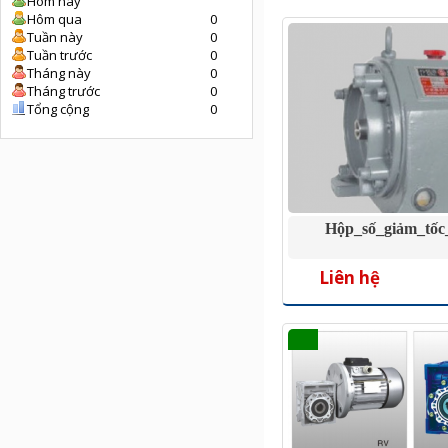
Hôm nay
Hôm qua
0
Tuần này
0
Tuần trước
0
Tháng này
0
Tháng trước
0
Tổng cộng
0
Hộp_số_giảm_tốc
Liên hệ