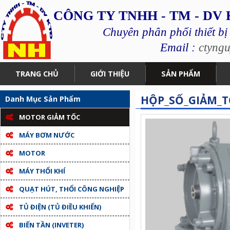
CÔNG TY TNHH - TM - DV
Chuyên phân phối thiết bị
Email :
ctyng
TRANG CHỦ
GIỚI THIỆU
SẢN PHẨM
HỘP_SỐ_GIẢM_T
Danh Mục Sản Phẩm
MOTOR GIẢM TỐC
MÁY BƠM NƯỚC
MOTOR
MÁY THỔI KHÍ
QUẠT HÚT, THỔI CÔNG NGHIỆP
TỦ ĐIỆN (TỦ ĐIỀU KHIỂN)
BIẾN TẦN (INVETER)