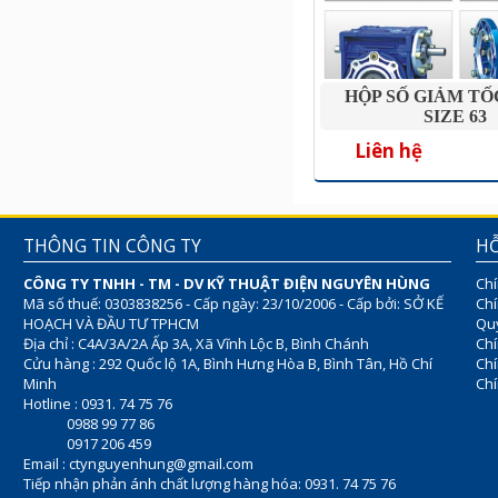
HỘP SỐ GIẢM T
SIZE 63
Liên hệ
THÔNG TIN CÔNG TY
HỖ
CÔNG TY TNHH - TM - DV KỸ THUẬT ĐIỆN NGUYÊN HÙNG
Chí
Mã số thuế: 0303838256 - Cấp ngày: 23/10/2006 - Cấp bởi: SỞ KẾ
Chí
HOẠCH VÀ ĐẦU TƯ TPHCM
Quy
Địa chỉ : C4A/3A/2A Ấp 3A, Xã Vĩnh Lộc B, Bình Chánh
Chí
Cửu hàng : 292 Quốc lộ 1A, Bình Hưng Hòa B, Bình Tân, Hồ Chí
Ch
Minh
Chí
Hotline : 0931. 74 75 76
0988 99 77 86
0917 206 459
Email :
ctynguyenhung@gmail.com
Tiếp nhận phản ánh chất lượng hàng hóa: 0931. 74 75 76