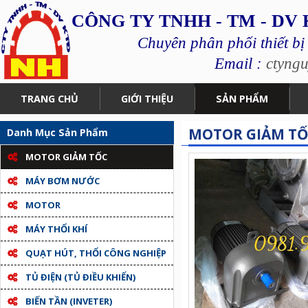
CÔNG TY TNHH - TM - DV
Chuyên phân phối thiết bị
Email :
ctyng
TRANG CHỦ
GIỚI THIỆU
SẢN PHẨM
MOTOR GIẢM TỐC
Danh Mục Sản Phẩm
MOTOR GIẢM TỐC
MÁY BƠM NƯỚC
MOTOR
MÁY THỔI KHÍ
QUẠT HÚT, THỔI CÔNG NGHIỆP
TỦ ĐIỆN (TỦ ĐIỀU KHIỂN)
BIẾN TẦN (INVETER)