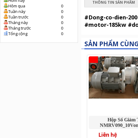
Hôm nay
THÔNG TIN SẢN PHẨM
Hôm qua
0
Tuần này
0
#Dong-co-dien-20
Tuần trước
0
Tháng này
0
#motor-185kw #don
Tháng trước
0
Tổng cộng
0
SẢN PHẨM CÙN
Hộp Số Giảm 
NMRV090_10Von
Liên hệ