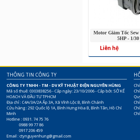
Motor Giảm Tốc Sew 
5HP - 1/30
Liên hệ
THÔNG TIN CÔNG TY
HỖ
CÔNG TY TNHH - TM - DV KỸ THUẬT ĐIỆN NGUYÊN HÙNG
Chí
Mã số thuế: 0303838256 - Cấp ngày: 23/10/2006 - Cấp bởi: SỞ KẾ
Chí
HOẠCH VÀ ĐẦU TƯ TPHCM
Quy
Địa chỉ : C4A/3A/2A Ấp 3A, Xã Vĩnh Lộc B, Bình Chánh
Chí
Cửu hàng : 292 Quốc lộ 1A, Bình Hưng Hòa B, Bình Tân, Hồ Chí
Ch
Minh
Chí
Hotline : 0931. 74 75 76
0988 99 77 86
0917 206 459
Email :
ctynguyenhung@gmail.com