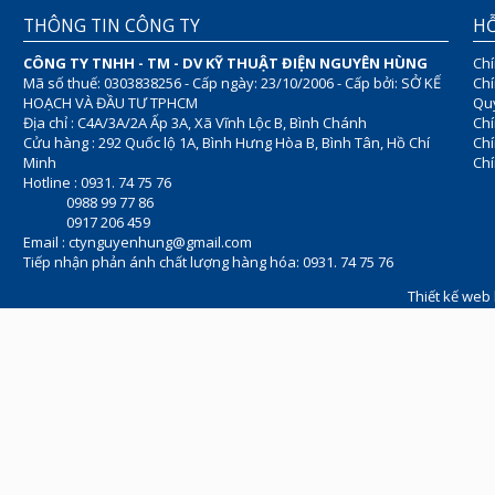
THÔNG TIN CÔNG TY
HỖ
CÔNG TY TNHH - TM - DV KỸ THUẬT ĐIỆN NGUYÊN HÙNG
Chí
Mã số thuế: 0303838256 - Cấp ngày: 23/10/2006 - Cấp bởi: SỞ KẾ
Chí
HOẠCH VÀ ĐẦU TƯ TPHCM
Quy
Địa chỉ : C4A/3A/2A Ấp 3A, Xã Vĩnh Lộc B, Bình Chánh
Chí
Cửu hàng : 292 Quốc lộ 1A, Bình Hưng Hòa B, Bình Tân, Hồ Chí
Ch
Minh
Chí
Hotline : 0931. 74 75 76
0988 99 77 86
0917 206 459
Email :
ctynguyenhung@gmail.com
Tiếp nhận phản ánh chất lượng hàng hóa: 0931. 74 75 76
Thiết kế web