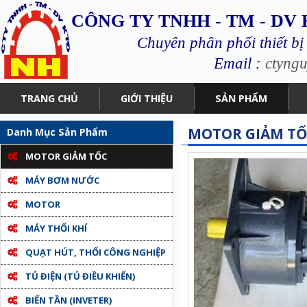
CÔNG TY TNHH - TM - DV
Chuyên phân phối thiết bị
Email :
ctyng
TRANG CHỦ
GIỚI THIỆU
SẢN PHẨM
MOTOR GIẢM TỐ
Danh Mục Sản Phẩm
MOTOR GIẢM TỐC
MÁY BƠM NƯỚC
MOTOR
MÁY THỔI KHÍ
QUẠT HÚT, THỔI CÔNG NGHIỆP
TỦ ĐIỆN (TỦ ĐIỀU KHIỂN)
BIẾN TẦN (INVETER)