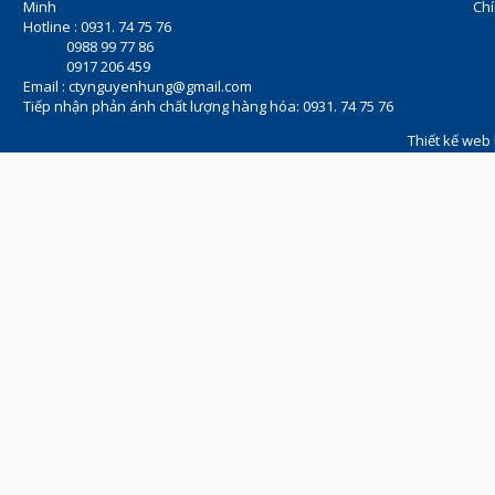
Minh
Chí
Hotline : 0931. 74 75 76
0988 99 77 86
0917 206 459
Email :
ctynguyenhung@gmail.com
Tiếp nhận phản ánh chất lượng hàng hóa: 0931. 74 75 76
Thiết kế web