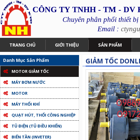
CÔNG TY TNHH - TM - DV
Chuyên phân phối thiết bị
Email :
ctyng
TRANG CHỦ
GIỚI THIỆU
SẢN PHẨM
GIẢM TỐC DONL
Danh Mục Sản Phẩm
MOTOR GIẢM TỐC
MÁY BƠM NƯỚC
MOTOR
MÁY THỔI KHÍ
QUẠT HÚT, THỔI CÔNG NGHIỆP
TỦ ĐIỆN (TỦ ĐIỀU KHIỂN)
BIẾN TẦN (INVETER)