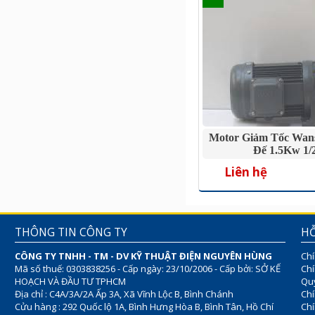
Motor Giảm Tốc Wan
Đế 1.5Kw 1/
Liên hệ
THÔNG TIN CÔNG TY
HỖ
CÔNG TY TNHH - TM - DV KỸ THUẬT ĐIỆN NGUYÊN HÙNG
Chí
Mã số thuế: 0303838256 - Cấp ngày: 23/10/2006 - Cấp bởi: SỞ KẾ
Chí
HOẠCH VÀ ĐẦU TƯ TPHCM
Quy
Địa chỉ : C4A/3A/2A Ấp 3A, Xã Vĩnh Lộc B, Bình Chánh
Chí
Cửu hàng : 292 Quốc lộ 1A, Bình Hưng Hòa B, Bình Tân, Hồ Chí
Ch