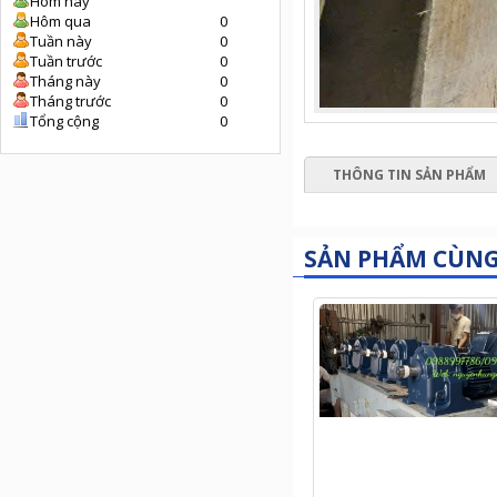
Hôm nay
Hôm qua
0
Tuần này
0
Tuần trước
0
Tháng này
0
Tháng trước
0
Tổng cộng
0
THÔNG TIN SẢN PHẨM
SẢN PHẨM CÙN