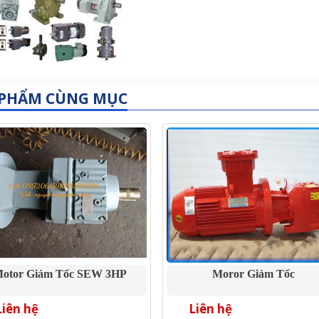
 PHẨM CÙNG MỤC
otor Giảm Tốc SEW 3HP
Moror Giảm Tốc
Liên hệ
Liên hệ