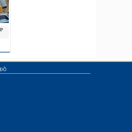
HP
 ĐỒ