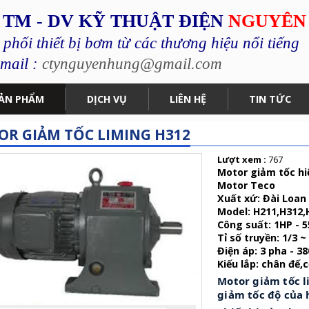
 TM - DV KỸ THUẬT ĐIỆN
NGUYÊN
hối thiết bị bơm từ các thương hiệu nổi tiếng
mail :
ctynguyenhung@gmail.com
ẢN PHẨM
DỊCH VỤ
LIÊN HỆ
TIN TỨC
R GIẢM TỐC LIMING H312
Lượt xem :
767
Motor giảm tốc hi
Motor Teco
Xuất xứ: Đài Loan
Model: H211,H312,
Công suất: 1HP - 
Tỉ số truyền: 1/3 ~
Điện áp: 3 pha - 3
Kiếu lắp: chân đế
Motor giảm tốc l
giảm tốc độ của h