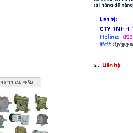
tải nặng để nâng 
Liên hệ:
CTY TNHH 
Holine:
093
Mail:
ctynguy
Liên hệ
Giá:
NG TIN SẢN PHẨM