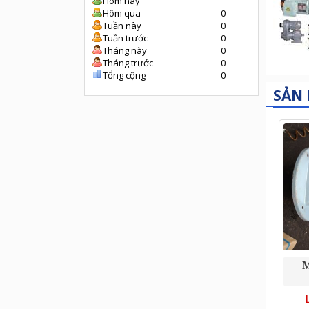
Hôm nay
Hôm qua
0
Tuần này
0
Tuần trước
0
Tháng này
0
Tháng trước
0
Tổng cộng
0
SẢN
M