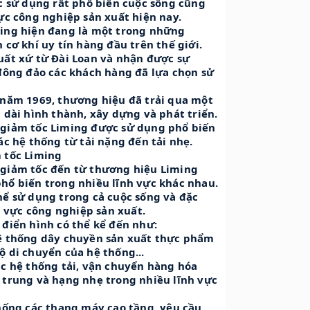
c sử dụng rất phổ biến cuộc sống cũng
ực công nghiệp sản xuất hiện nay.
ing hiện đang là một trong những
 cơ khí uy tín hàng đầu trên thế giới.
uất xứ từ Đài Loan và nhận được sự
đông đảo các khách hàng đã lựa chọn sử
 năm 1969, thương hiệu đã trải qua một
 dài hình thành, xây dựng và phát triển.
giảm tốc Liming được sử dụng phổ biến
ác hệ thống từ tải nặng đến tải nhẹ.
 tốc Liming
giảm tốc đến từ thương hiệu Liming
ổ biến trong nhiều lĩnh vực khác nhau.
ể sử dụng trong cả cuộc sống và đặc
h vực công nghiệp sản xuất.
điển hình có thể kể đến như:
ệ thống dây chuyền sản xuất thực phẩm
 di chuyển của hệ thống...
c hệ thống tải, vận chuyển hàng hóa
trung và hạng nhẹ trong nhiều lĩnh vực
hống các thang máy cao tầng, yêu cầu