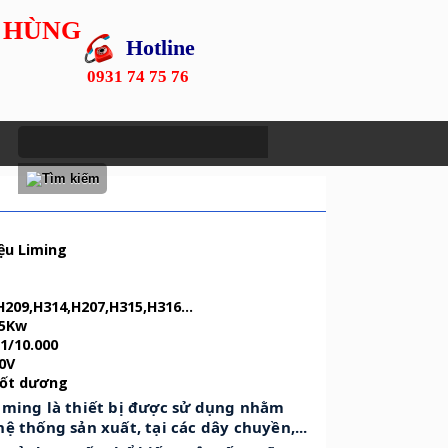
 HÙNG
Hotline
0931 74 75 76
ệu Liming
H209,H314,H207,H315,H316...
55Kw
 1/10.000
80V
,cốt dương
iming là thiết bị được sử dụng nhằm
ệ thống sản xuất, tại các dây chuyền,...