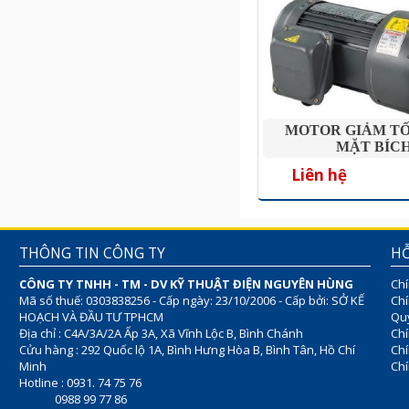
MOTOR GIẢM TỐ
MẶT BÍC
Liên hệ
THÔNG TIN CÔNG TY
HỖ
CÔNG TY TNHH - TM - DV KỸ THUẬT ĐIỆN NGUYÊN HÙNG
Chí
Mã số thuế: 0303838256 - Cấp ngày: 23/10/2006 - Cấp bởi: SỞ KẾ
Chí
HOẠCH VÀ ĐẦU TƯ TPHCM
Quy
Địa chỉ : C4A/3A/2A Ấp 3A, Xã Vĩnh Lộc B, Bình Chánh
Chí
Cửu hàng : 292 Quốc lộ 1A, Bình Hưng Hòa B, Bình Tân, Hồ Chí
Ch
Minh
Chí
Hotline : 0931. 74 75 76
0988 99 77 86