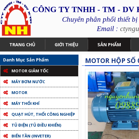
CÔNG TY TNHH - TM - DV
Chuyên phân phối thiết bị
Email :
ctyng
TRANG CHỦ
GIỚI THIỆU
SẢN PHẨM
MOTOR HỘP SỐ 0
Danh Mục Sản Phẩm
MOTOR GIẢM TỐC
MÁY BƠM NƯỚC
MOTOR
MÁY THỔI KHÍ
QUẠT HÚT, THỔI CÔNG NGHIỆP
TỦ ĐIỆN (TỦ ĐIỀU KHIỂN)
BIẾN TẦN (INVETER)