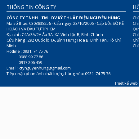
THÔNG TIN CÔNG TY
HỖ
CÔNG TY TNHH - TM - DV KỸ THUẬT ĐIỆN NGUYÊN HÙNG
Chí
Mã số thuế: 0303838256 - Cấp ngày: 23/10/2006 - Cấp bởi: SỞ KẾ
Chí
HOẠCH VÀ ĐẦU TƯ TPHCM
Quy
Địa chỉ : C4A/3A/2A Ấp 3A, Xã Vĩnh Lộc B, Bình Chánh
Chí
Cửu hàng : 292 Quốc lộ 1A, Bình Hưng Hòa B, Bình Tân, Hồ Chí
Ch
Minh
Chí
Hotline : 0931. 74 75 76
0988 99 77 86
0917 206 459
Email :
ctynguyenhung@gmail.com
Tiếp nhận phản ánh chất lượng hàng hóa: 0931. 74 75 76
Thiết kế web