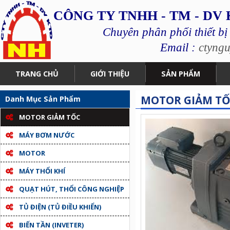
CÔNG TY TNHH - TM - DV
Chuyên phân phối thiết bị
Email :
ctyng
TRANG CHỦ
GIỚI THIỆU
SẢN PHẨM
MOTOR GIẢM TỐC
Danh Mục Sản Phẩm
MOTOR GIẢM TỐC
MÁY BƠM NƯỚC
MOTOR
MÁY THỔI KHÍ
QUẠT HÚT, THỔI CÔNG NGHIỆP
TỦ ĐIỆN (TỦ ĐIỀU KHIỂN)
BIẾN TẦN (INVETER)