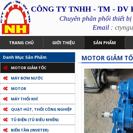
CÔNG TY TNHH - TM - DV
Chuyên phân phối thiết bị
Email :
ctyng
TRANG CHỦ
GIỚI THIỆU
SẢN PHẨM
MOTOR GIẢM TỐC
Danh Mục Sản Phẩm
MOTOR GIẢM TỐC
MÁY BƠM NƯỚC
MOTOR
MÁY THỔI KHÍ
QUẠT HÚT, THỔI CÔNG NGHIỆP
TỦ ĐIỆN (TỦ ĐIỀU KHIỂN)
BIẾN TẦN (INVETER)