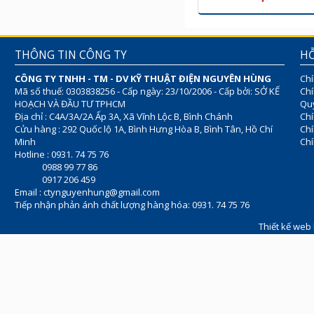
THÔNG TIN CÔNG TY
HỖ
CÔNG TY TNHH - TM - DV KỸ THUẬT ĐIỆN NGUYÊN HÙNG
Chí
Mã số thuế: 0303838256 - Cấp ngày: 23/10/2006 - Cấp bởi: SỞ KẾ
Chí
HOẠCH VÀ ĐẦU TƯ TPHCM
Quy
Địa chỉ : C4A/3A/2A Ấp 3A, Xã Vĩnh Lộc B, Bình Chánh
Chí
Cửu hàng : 292 Quốc lộ 1A, Bình Hưng Hòa B, Bình Tân, Hồ Chí
Ch
Minh
Chí
Hotline : 0931. 74 75 76
0988 99 77 86
0917 206 459
Email :
ctynguyenhung@gmail.com
Tiếp nhận phản ánh chất lượng hàng hóa: 0931. 74 75 76
Thiết kế web