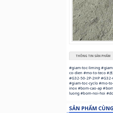
THÔNG TIN SẢN PHẨM
#giam-toc-liming #giam
co-dien #mo-to-teco 
#G32-50-2P-2HP #G32-
#giam-toc-cyclo #mo-to
inox #bom-cao-ap #bom
luong #bom-noi-hoi #
SẢN PHẨM CÙN