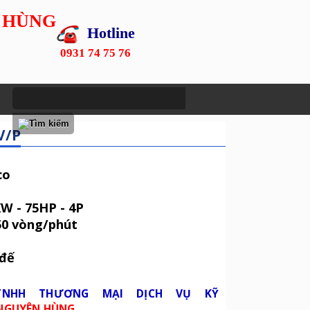
 HÙNG
Hotline
0931 74 75 76
V/P
co
W - 75HP - 4P
50 vòng/phút
 đế
TNHH THƯƠNG MẠI DỊCH VỤ KỸ
NGUYÊN HÙNG