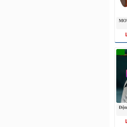
MO
Độn