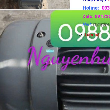
Holine:
093
Zalo: 09172
Mail:
ctynguy
Liên hệ
Giá: