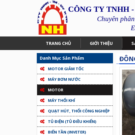
CÔNG TY TNHH -
Chuyên phân p
E
TRANG CHỦ
GIỚI THIỆU
S
ĐÔNG
Danh Mục Sản Phẩm
MOTOR GIẢM TỐC
MÁY BƠM NƯỚC
MOTOR
MÁY THỔI KHÍ
QUẠT HÚT, THỔI CÔNG NGHIỆP
TỦ ĐIỆN (TỦ ĐIỀU KHIỂN)
BIẾN TẦN (INVETER)