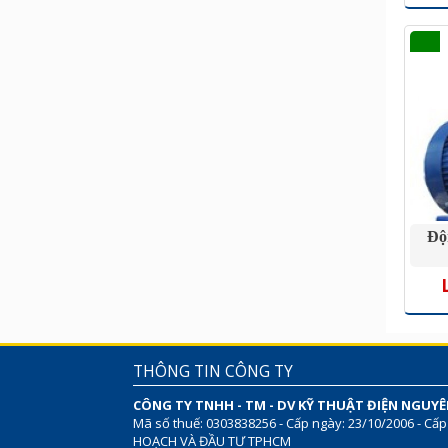
Độ
THÔNG TIN CÔNG TY
CÔNG TY TNHH - TM - DV KỸ THUẬT ĐIỆN NGUY
Mã số thuế: 0303838256 - Cấp ngày: 23/10/2006 - Cấp
HOẠCH VÀ ĐẦU TƯ TPHCM