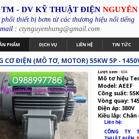
 TM - DV KỸ THUẬT ĐIỆN
NGUYÊN
hối thiết bị bơm từ các thương hiệu nổi tiếng
mail :
ctynguyenhung@gmail.com
ẢN PHẨM
DỊCH VỤ
LIÊN HỆ
TIN TỨC
 CƠ ĐIỆN (MÔ TƠ, MOTOR) 55KW 5P - 1450
Lượt xem :
604
Mô tơ hiệu Te
Model: AEEF
Công suất: 55K
Vòng quay: 14
Điện áp: 380V
Kiều lắp: Chân
Liên hệ:
CÔNG TY 
THUẬT
ĐIỆN