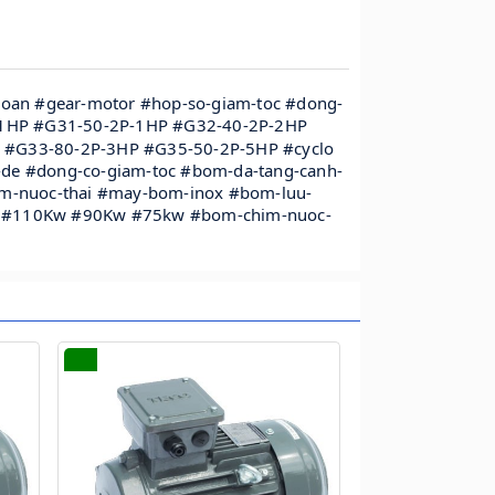
-loan #gear-motor #hop-so-giam-toc #dong-
1HP #G31-50-2P-1HP #G32-40-2P-2HP
 #G33-80-2P-3HP #G35-50-2P-5HP #cyclo
n-de #dong-co-giam-toc #bom-da-tang-canh-
om-nuoc-thai #may-bom-inox #bom-luu-
w #110Kw #90Kw #75kw #bom-chim-nuoc-