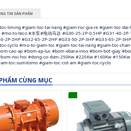
NG TIN SẢN PHẨM
toc-liming #giam-toc-tai-nang #giam-toc-gia-re #giam-toc-dai
n #mo-to-teco #水泵#电动马达 #G30-25-2P-0.5HP #G31-40-2P-
0-2P-2HP #G32-65-2P-2HP #G33-50-2P-3HP #G33-65-2P-3HP
toc-cyclo #mo-to-giam-toc #giam-toc-tai-nang #giam-toc-cha
bom-cao-ap #bom-ap-luc #bom-ebara-inox #bom-bot-giay #b
#bom-noi-hoi #dong-co-dien-250Kw #220Kw #160Kw #150K
giam-toc-sumitomo #giam-toc-cot-am #giam-toc-cyclo
 PHẨM CÙNG MỤC