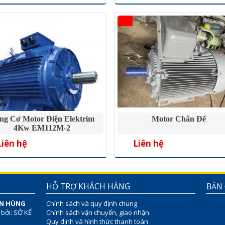
ng Cơ Motor Điện Elektrim
Motor Chân Đế
4Kw EM112M-2
Liên hệ
Liên hệ
HỖ TRỢ KHÁCH HÀNG
BẢN
ÊN HÙNG
Chính sách và quy định chung
 bởi: SỞ KẾ
Chính sách vận chuyển, giao nhận
Quy định và hình thức thanh toán