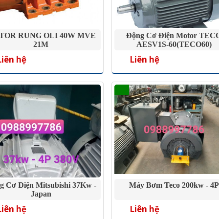
TOR RUNG OLI 40W MVE
Động Cơ Điện Motor TEC
21M
AESV1S-60(TECO60)
Liên hệ
Liên hệ
g Cơ Điện Mitsubishi 37Kw -
Máy Bơm Teco 200kw - 4P
Japan
Liên hệ
Liên hệ