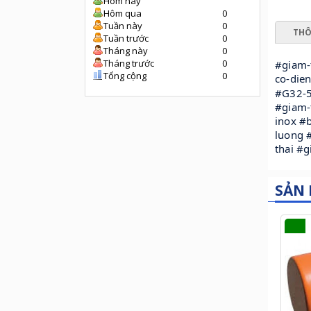
Hôm nay
Hôm qua
0
Tuần này
0
THÔ
Tuần trước
0
Tháng này
0
Tháng trước
0
#giam-
Tổng cộng
0
co-die
#G32-5
#giam-
inox #
luong 
thai #
SẢN