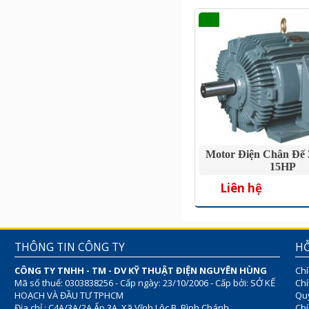
Motor Điện Chân Đế 
15HP
Liên hệ
THÔNG TIN CÔNG TY
HỖ
CÔNG TY TNHH - TM - DV KỸ THUẬT ĐIỆN NGUYÊN HÙNG
Chí
Mã số thuế: 0303838256 - Cấp ngày: 23/10/2006 - Cấp bởi: SỞ KẾ
Chí
HOẠCH VÀ ĐẦU TƯ TPHCM
Quy
Địa chỉ : C4A/3A/2A Ấp 3A, Xã Vĩnh Lộc B, Bình Chánh
Chí