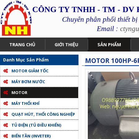
CÔNG TY TNHH - TM - DV
Chuyên phân phối thiết bị
Email :
ctyng
TRANG CHỦ
GIỚI THIỆU
SẢN PHẨM
MOTOR 100HP-6
Danh Mục Sản Phẩm
MOTOR GIẢM TỐC
MÁY BƠM NƯỚC
MOTOR
MÁY THỔI KHÍ
QUẠT HÚT, THỔI CÔNG NGHIỆP
TỦ ĐIỆN (TỦ ĐIỀU KHIỂN)
BIẾN TẦN (INVETER)