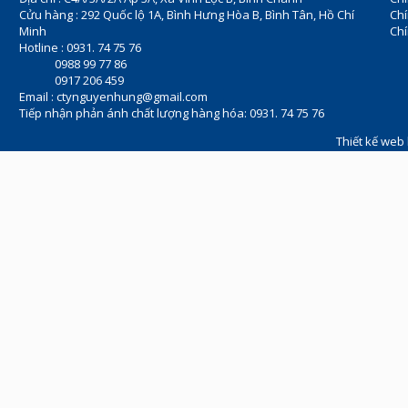
Cửu hàng : 292 Quốc lộ 1A, Bình Hưng Hòa B, Bình Tân, Hồ Chí
Ch
Minh
Chí
Hotline : 0931. 74 75 76
0988 99 77 86
0917 206 459
Email :
ctynguyenhung@gmail.com
Tiếp nhận phản ánh chất lượng hàng hóa: 0931. 74 75 76
Thiết kế web