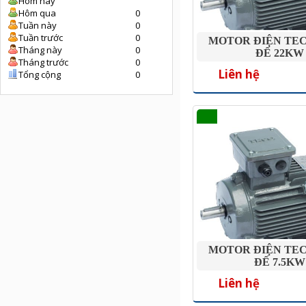
Hôm nay
Hôm qua
0
Tuần này
0
Tuần trước
0
MOTOR ĐIỆN TE
Tháng này
0
ĐẾ 22KW
Tháng trước
0
Liên hệ
Tổng cộng
0
MOTOR ĐIỆN TE
ĐẾ 7.5KW
Liên hệ