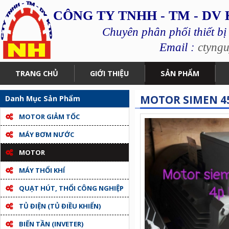
CÔNG TY TNHH - TM - DV
Chuyên phân phối thiết bị
Email :
ctyng
TRANG CHỦ
GIỚI THIỆU
SẢN PHẨM
MOTOR SIMEN 
Danh Mục Sản Phẩm
MOTOR GIẢM TỐC
MÁY BƠM NƯỚC
MOTOR
MÁY THỔI KHÍ
QUẠT HÚT, THỔI CÔNG NGHIỆP
TỦ ĐIỆN (TỦ ĐIỀU KHIỂN)
BIẾN TẦN (INVETER)