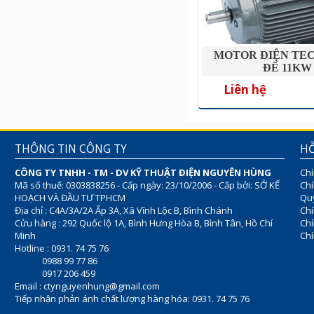
MOTOR ĐIỆN TE
ĐẾ 11KW
Liên hệ
THÔNG TIN CÔNG TY
HỖ
CÔNG TY TNHH - TM - DV KỸ THUẬT ĐIỆN NGUYÊN HÙNG
Chí
Mã số thuế: 0303838256 - Cấp ngày: 23/10/2006 - Cấp bởi: SỞ KẾ
Chí
HOẠCH VÀ ĐẦU TƯ TPHCM
Quy
Địa chỉ : C4A/3A/2A Ấp 3A, Xã Vĩnh Lộc B, Bình Chánh
Chí
Cửu hàng : 292 Quốc lộ 1A, Bình Hưng Hòa B, Bình Tân, Hồ Chí
Ch
Minh
Chí
Hotline : 0931. 74 75 76
0988 99 77 86
0917 206 459
Email :
ctynguyenhung@gmail.com
Tiếp nhận phản ánh chất lượng hàng hóa: 0931. 74 75 76