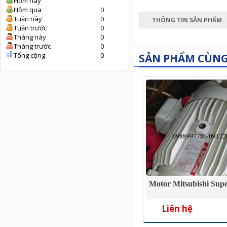
Hôm nay
Hôm qua
0
Tuần này
0
THÔNG TIN SẢN PHẨM
Tuần trước
0
Tháng này
0
Tháng trước
0
Tổng cộng
0
SẢN PHẨM CÙN
Motor Mitsubishi Sup
Liên hệ