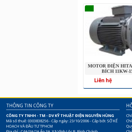
MOTOR ĐIỆN HIT
BÍCH 11KW-1
Liên hệ
THÔNG TIN CÔNG TY
HỖ
CÔNG TY TNHH - TM - DV KỸ THUẬT ĐIỆN NGUYÊN HÙNG
Chí
Mã số thuế: 0303838256 - Cấp ngày: 23/10/2006 - Cấp bởi: SỞ KẾ
Chí
HOẠCH VÀ ĐẦU TƯ TPHCM
Quy
Địa chỉ : C4A/3A/2A Ấp 3A, Xã Vĩnh Lộc B, Bình Chánh
Chí