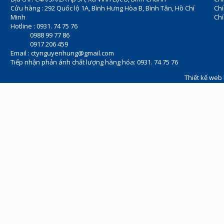
Cửu hàng : 292 Quốc lộ 1A, Bình Hưng Hòa B, Bình Tân, Hồ Chí
Ch
Minh
Chí
Hotline : 0931. 74 75 76
0988 99 77 86
0917 206 459
Email :
ctynguyenhung@gmail.com
Tiếp nhận phản ánh chất lượng hàng hóa: 0931. 74 75 76
Thiết kế web