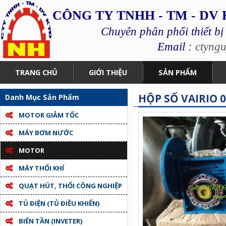
CÔNG TY TNHH - TM - DV
Chuyên phân phối thiết bị
Email :
ctyng
TRANG CHỦ
GIỚI THIỆU
SẢN PHẨM
HỘP SỐ VAIRIO 
Danh Mục Sản Phẩm
MOTOR GIẢM TỐC
MÁY BƠM NƯỚC
MOTOR
MÁY THỔI KHÍ
QUẠT HÚT, THỔI CÔNG NGHIỆP
TỦ ĐIỆN (TỦ ĐIỀU KHIỂN)
BIẾN TẦN (INVETER)